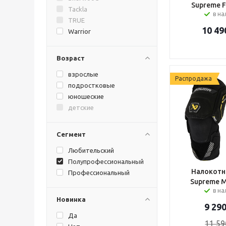
Supreme F
Tackla
в н
TRUE
10 49
Warrior
Возраст
взрослые
Распродажа
подростковые
юношеские
детские
Сегмент
Любительский
Полупрофессиональный
Налокотн
Профессиональный
Supreme M
в н
Новинка
9 29
Да
11 59