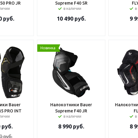
50 PRO JR
Supreme F40 SR
FL
аличии
в наличии
в
0
руб.
10 490
руб.
9 9
Новинка
ики Bauer
Налокотники Bauer
Налокотни
5 PRO INT
Supreme F40 JR
F
аличии
в наличии
в
0
руб.
8 990
руб.
8 9
0
руб.