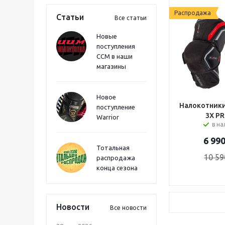
Распродажа
Статьи
Все статьи
Новые
поступления
CCM в наши
магазины
Новое
Налокотники
поступление
3X PR
Warrior
в н
6 99
Тотальная
10 59
распродажа
конца сезона
Новости
Все новости