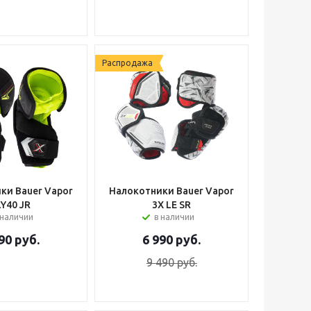
Распродажа
ки Bauer Vapor
Налокотники Bauer Vapor
LY40 JR
3X LE SR
 наличии
в наличии
90
руб.
6 990
руб.
9 490
руб.