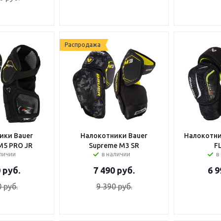
Распродажа
ики Bauer
Налокотники Bauer
Налокотни
M5 PRO JR
Supreme M3 SR
F
аличии
в наличии
в
0
руб.
7 490
руб.
6 9
0
руб.
9 390
руб.