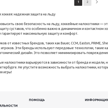
1
2
 хоккея: надежная защита на льду
повысить свою безопасность на льду, хоккейные налокотники — э
щиту суставов, что особенно важно в динамичном и контактном хо
е гарантируют максимальную защиту и комфорт.
ов от известных брендов, таких как Bauer, CCM, Easton, PRIME, She
игроков. Эти бренды используют передовые технологии, такие к
атомический дизайн. Это позволяет минимизировать повреждения с
ые налокотники варьируются в зависимости от бренда и модели, 
 Петербурге. Не упустите возможность выбрать налокотники, кот
я игры!
ПОМОЩЬ
ИНФОРМАЦИ
ЯЛЬНОСТИ