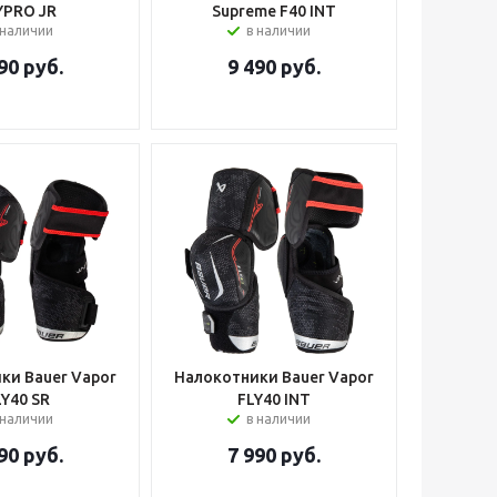
YPRO JR
Supreme F40 INT
 наличии
в наличии
90
руб.
9 490
руб.
ки Bauer Vapor
Налокотники Bauer Vapor
LY40 SR
FLY40 INT
 наличии
в наличии
90
руб.
7 990
руб.