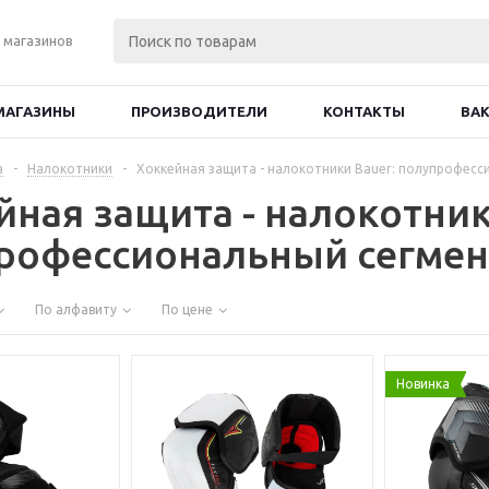
 магазинов
МАГАЗИНЫ
ПРОИЗВОДИТЕЛИ
КОНТАКТЫ
ВА
а
-
Налокотники
-
Хоккейная защита - налокотники Bauer: полупрофесс
йная защита - налокотник
рофессиональный сегмен
По алфавиту
По цене
Новинка