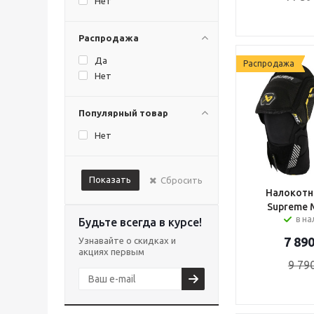
Нет
Распродажа
Да
Распродажа
Нет
Популярный товар
Нет
Показать
Сбросить
Налокотн
Supreme 
в н
Будьте всегда в курсе!
7 89
Узнавайте о скидках и
акциях первым
9 79