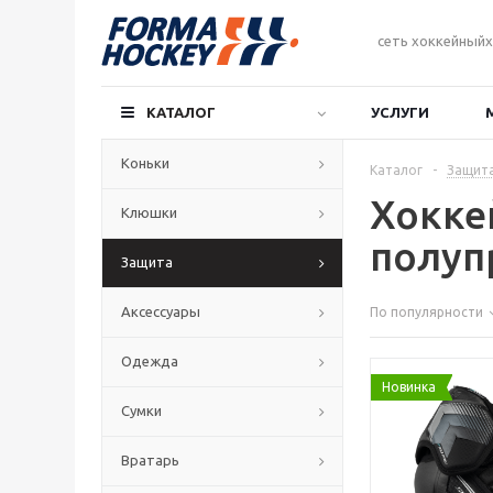
сеть хоккейныйх
КАТАЛОГ
УСЛУГИ
Коньки
Каталог
-
Защит
Хокке
Клюшки
полуп
Защита
Аксессуары
По популярности
Одежда
Новинка
Сумки
Вратарь