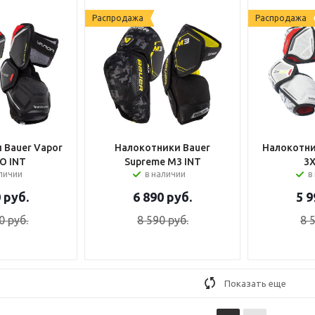
Распродажа
Распродажа
 Bauer Vapor
Налокотники Bauer
Налокотни
O INT
Supreme M3 INT
3X
аличии
в наличии
в
0
руб.
6 890
руб.
5 9
0
руб.
8 590
руб.
8 
Показать еще