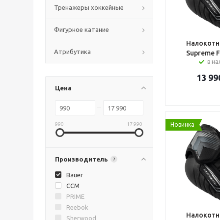
Тренажеры хоккейные
Фигурное катание
Налокотн
Атрибутика
Supreme F
в н
13 99
Цена
990
17 990
Новинка
Производитель
?
Bauer
CCM
PRIME
Reebok
Налокотн
Sherwood