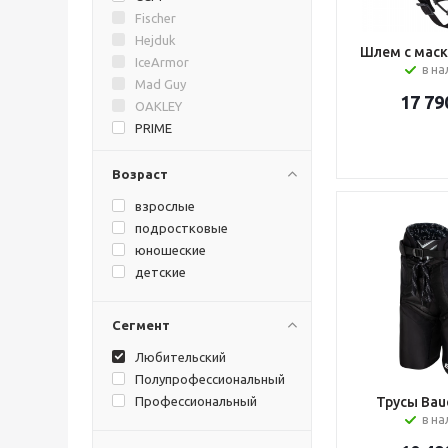
Fischer
Hejduk
Шлем с маск
IceArmor
в н
Mad Guy
17 79
OAKLEY
PRIME
Reebok
Sherwood
Возраст
STAILL
взрослые
Tackla
подростковые
TRUE
юношеские
VIKKELA
детские
Vitokin
Warrior
Сегмент
Любительский
Полупрофессиональный
Профессиональный
Трусы Baue
в н