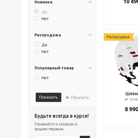
10 49
Новинка
Да
Нет
Распродажа
Распродажа
Да
Нет
Популярный товар
Нет
Шлем 
Показать
Сбросить
в н
8 99
Будьте всегда в курсе!
Узнавайте о скидках и
акциях первым