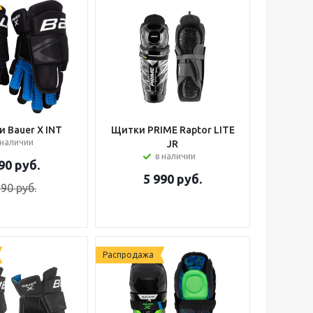
и Bauer X INT
Щитки PRIME Raptor LITE
 наличии
JR
в наличии
90
руб.
5 990
руб.
790
руб.
Распродажа