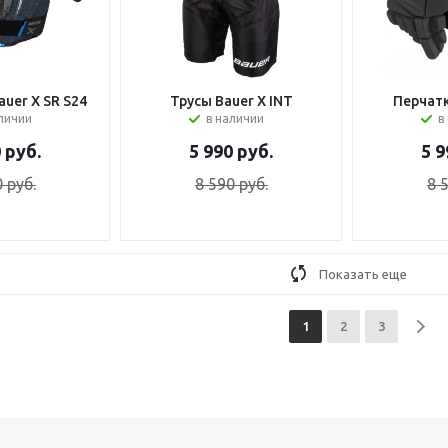
uer X SR S24
Трусы Bauer X INT
Перчатк
аличии
в наличии
в
0
руб.
5 990
руб.
5 9
0
руб.
8 590
руб.
8 
Показать еще
1
2
3