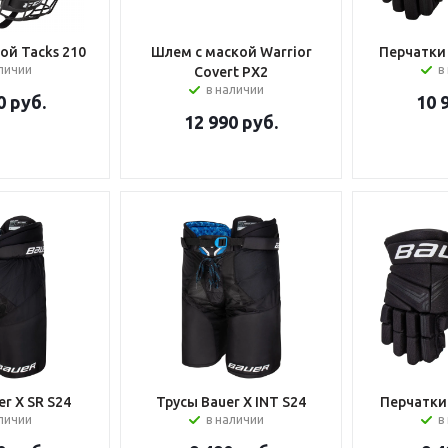
ой Tacks 210
Шлем с маской Warrior
Перчатки 
аличии
в
Covert PX2
в наличии
0
руб.
10 
12 990
руб.
r X SR S24
Трусы Bauer X INT S24
Перчатки 
аличии
в наличии
в