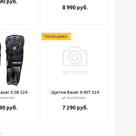
90
руб.
8 990
руб.
Распродажа
auer X SR S24
Щитки Bauer X INT S24
 наличии
в наличии
90
руб.
7 290
руб.