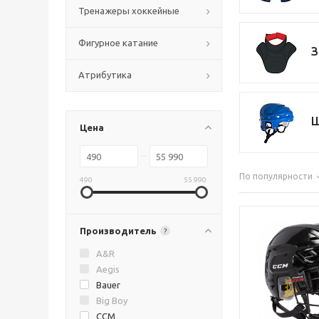
Тренажеры хоккейные
Фигурное катание
З
Атрибутика
Ш
Цена
По популярности
490
55 990
Производитель
?
A&R
Aegis
Bauer
Big Boy
CCM