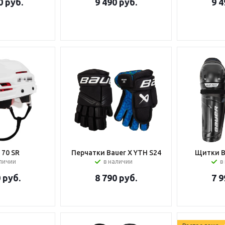
0
руб.
9 490
руб.
9 4
70 SR
Перчатки Bauer X YTH S24
Щитки B
аличии
в наличии
в
0
руб.
8 790
руб.
7 9