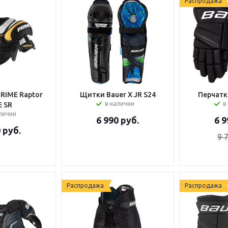
Распродажа
RIME Raptor
Щитки Bauer X JR S24
Перчатк
в наличии
в
E SR
аличии
6 990
руб.
6 9
0
руб.
9 
Распродажа
Распродажа