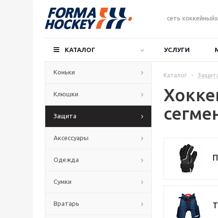
сеть хоккейныйх
КАТАЛОГ
УСЛУГИ
Коньки
Каталог
-
Защит
Хокке
Клюшки
сегме
Защита
Аксессуары
П
Одежда
Сумки
Вратарь
Т