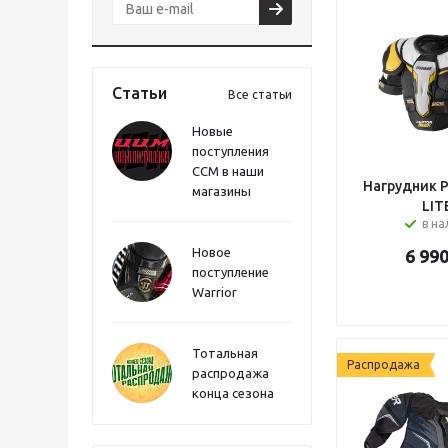
Статьи
Все статьи
Новые
поступления
CCM в наши
Нагрудник P
магазины
LIT
в н
Новое
6 99
поступление
Warrior
Тотальная
Распродажа
распродажа
конца сезона