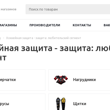
 магазинов
МАГАЗИНЫ
ПРОИЗВОДИТЕЛИ
КОНТАКТЫ
ВА
а
-
Хоккейная защита - защита: любительский сегмент
йная защита - защита: л
нт
ерчатки
Нагрудники
русы
Щитки