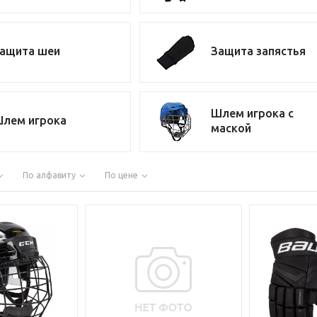
ащита шеи
Защита запястья
Шлем игрока с
лем игрока
маской
По алфавиту
По цене