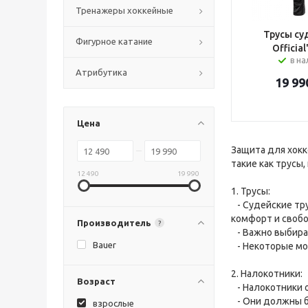
Тренажеры хоккейные
Трусы су
Фигурное катание
Official
в н
Атрибутика
19 99
Цена
Защита для хокк
такие как трусы,
12 490
19 990
1. Трусы:
- Судейские тру
комфорт и своб
Производитель
?
- Важно выбират
Bauer
- Некоторые мо
2. Налокотники:
Возраст
- Налокотники о
- Они должны бы
взрослые