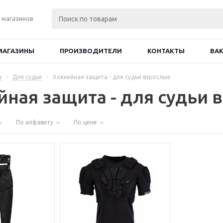
 магазинов
МАГАЗИНЫ
ПРОИЗВОДИТЕЛИ
КОНТАКТЫ
ВА
а
-
Для судьи
-
Хоккейная защита - для судьи взрослые
йная защита - для судьи 
По алфавиту
По цене