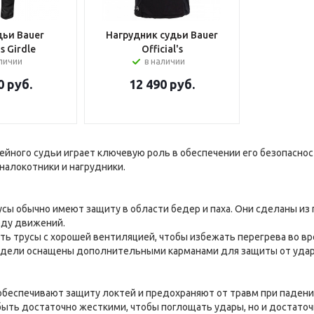
дьи Bauer
Нагрудник судьи Bauer
's Girdle
Official's
аличии
в наличии
0
руб.
12 490
руб.
ейного судьи играет ключевую роль в обеспечении его безопасно
 налокотники и нагрудники.
сы обычно имеют защиту в области бедер и паха. Они сделаны из 
оду движений.
ь трусы с хорошей вентиляцией, чтобы избежать перегрева во вр
дели оснащены дополнительными карманами для защиты от удар
беспечивают защиту локтей и предохраняют от травм при падени
ть достаточно жесткими, чтобы поглощать удары, но и достаточн