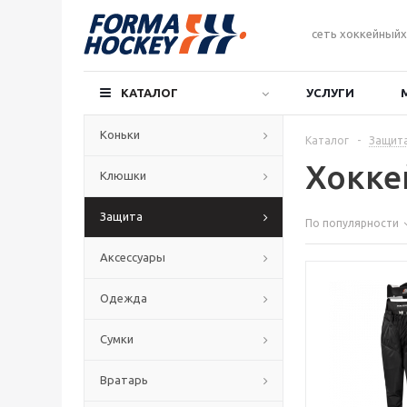
сеть хоккейныйх
КАТАЛОГ
УСЛУГИ
Коньки
Каталог
-
Защит
Хокке
Клюшки
Защита
По популярности
Аксессуары
Одежда
Сумки
Вратарь