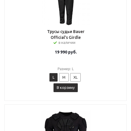
Трусы судьи Bauer
Official's Girdle
в наличии
19 990
руб.
Размер: L
L
M
XL
В корзину