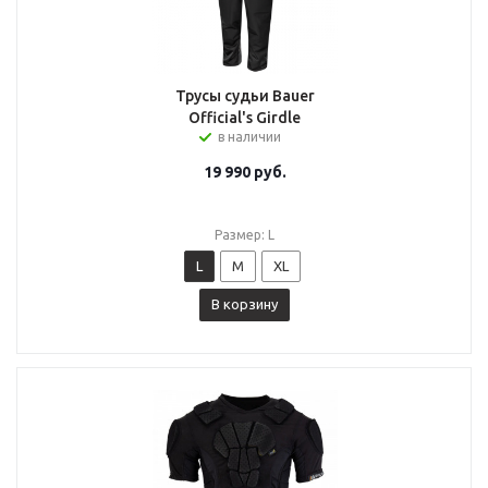
Трусы судьи Bauer
Official's Girdle
в наличии
19 990
руб.
Размер: L
L
M
XL
В корзину