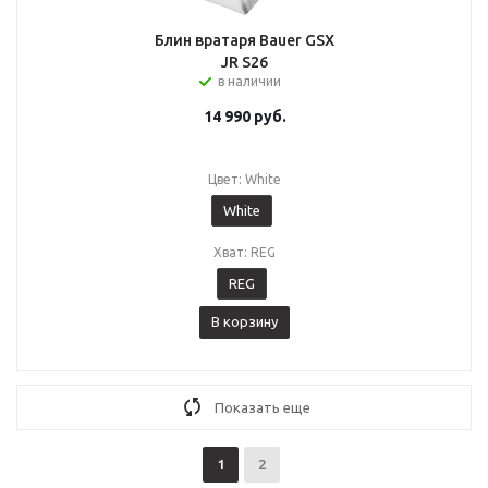
Блин вратаря Bauer GSX
JR S26
в наличии
14 990
руб.
Цвет: White
White
Хват: REG
REG
В корзину
Показать еще
1
2