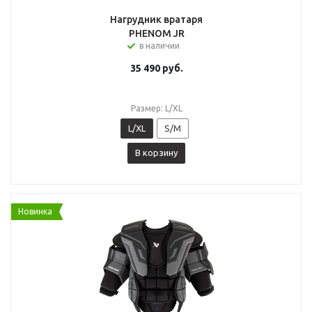
Нагрудник вратаря
PHENOM JR
в наличии
35 490
руб.
Размер: L/XL
L/XL
S/M
В корзину
Новинка