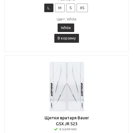
L.
M
S
XS
Цвет: White
White
В корзину
Щитки вратаря Bauer
GSX JR S23
в наличии