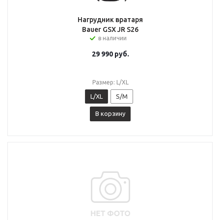
Нагрудник вратаря
Bauer GSX JR S26
в наличии
29 990
руб.
Размер: L/XL
L/XL
S/M
В корзину