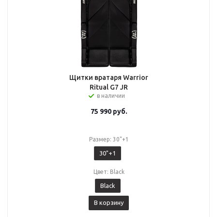
Щитки вратаря Warrior
Ritual G7 JR
в наличии
75 990
руб.
Размер: 30"+1
30"+1
Цвет: Black
Black
В корзину