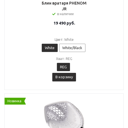
Блин вратаря PHENOM
JR
в наличии
19 490
руб.
Цвет: White
White
White/Black
Хват: REG
REG
В корзину
Новинка