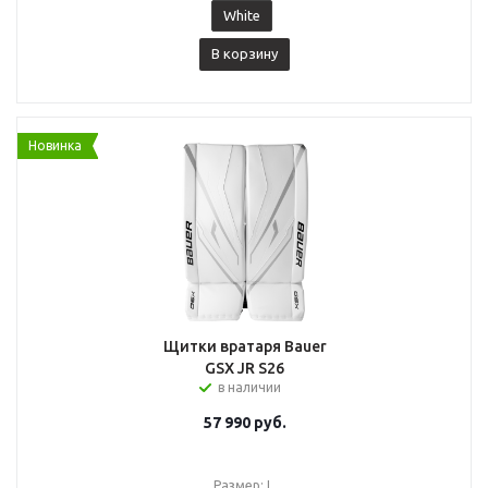
White
В корзину
Новинка
Щитки вратаря Bauer
GSX JR S26
в наличии
57 990
руб.
Размер: L.