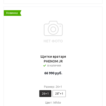
Новинка
Щитки вратаря
PHENOM JR
в наличии
66 990
руб.
Размер: 26+1
26+1
28"+1
Цвет: White