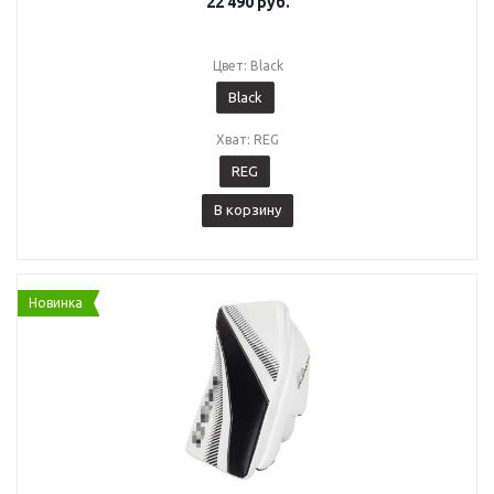
22 490
руб.
Цвет: Black
Black
Хват: REG
REG
В корзину
Новинка