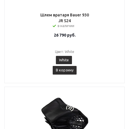
Шлем вратаря Bauer 930
JR S24
в наличии
26 790
руб.
Цвет: White
White
В корзину