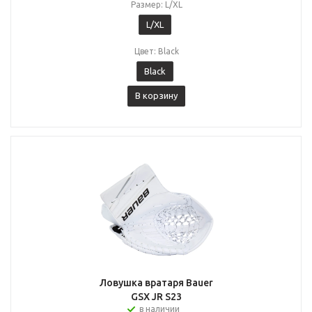
Размер: L/XL
L/XL
Цвет: Black
Black
В корзину
Ловушка вратаря Bauer
GSX JR S23
в наличии