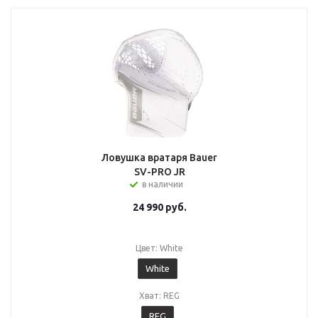
Ловушка вратаря Bauer
SV-PRO JR
в наличии
24 990
руб.
Цвет: White
White
Хват: REG
REG