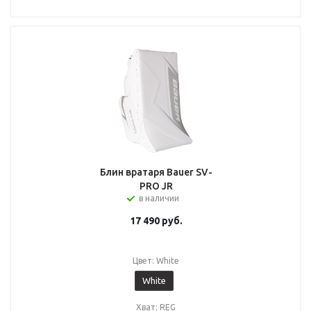
Блин вратаря Bauer SV-
PRO JR
в наличии
17 490
руб.
Цвет: White
White
Хват: REG