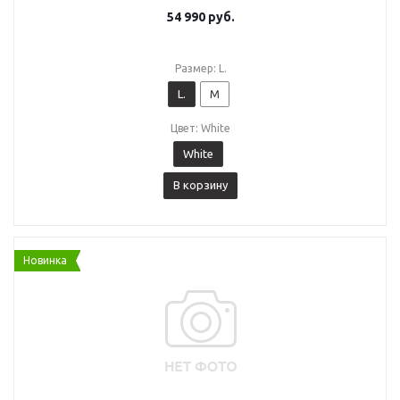
54 990
руб.
Размер: L.
L.
M
Цвет: White
White
В корзину
Новинка