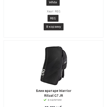
White
Хват: REG
REG
В корзину
Блин вратаря Warrior
Ritual G7 JR
в наличии