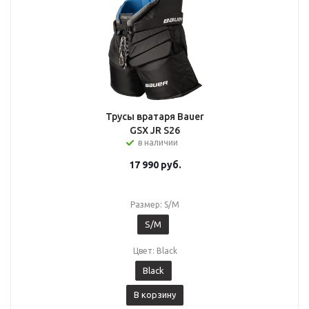
Трусы вратаря Bauer
GSX JR S26
в наличии
17 990
руб.
Размер: S/M
S/M
Цвет: Black
Black
В корзину