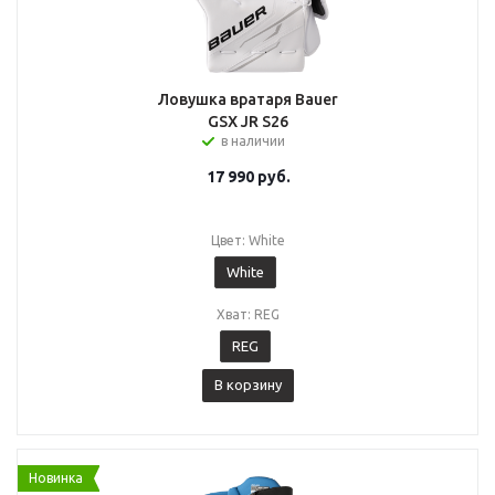
Ловушка вратаря Bauer
GSX JR S26
в наличии
17 990
руб.
Цвет: White
White
Хват: REG
REG
В корзину
Новинка