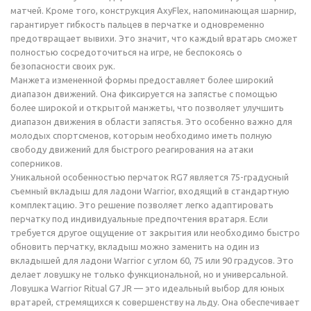
матчей. Кроме того, конструкция AxyFlex, напоминающая шарнир,
гарантирует гибкость пальцев в перчатке и одновременно
предотвращает вывихи. Это значит, что каждый вратарь сможет
полностью сосредоточиться на игре, не беспокоясь о
безопасности своих рук.
Манжета измененной формы предоставляет более широкий
диапазон движений. Она фиксируется на запястье с помощью
более широкой и открытой манжеты, что позволяет улучшить
диапазон движения в области запястья. Это особенно важно для
молодых спортсменов, которым необходимо иметь полную
свободу движений для быстрого реагирования на атаки
соперников.
Уникальной особенностью перчаток RG7 является 75-градусный
съемный вкладыш для ладони Warrior, входящий в стандартную
комплектацию. Это решение позволяет легко адаптировать
перчатку под индивидуальные предпочтения вратаря. Если
требуется другое ощущение от закрытия или необходимо быстро
обновить перчатку, вкладыш можно заменить на один из
вкладышей для ладони Warrior с углом 60, 75 или 90 градусов. Это
делает ловушку не только функциональной, но и универсальной.
Ловушка Warrior Ritual G7 JR — это идеальный выбор для юных
вратарей, стремящихся к совершенству на льду. Она обеспечивает