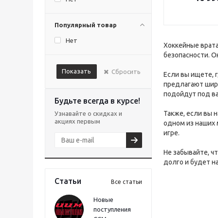
Популярный товар
Нет
Хоккейные врата
безопасности. О
Показать
Сбросить
Если вы ищете, 
предлагают широ
подойдут под ва
Будьте всегда в курсе!
Также, если вы 
Узнавайте о скидках и
акциях первым
одном из наших 
игре.
Не забывайте, ч
долго и будет 
Статьи
Все статьи
Новые
поступления