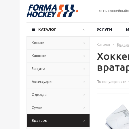
сеть хоккейныйх
КАТАЛОГ
УСЛУГИ
М
Коньки
Каталог
-
Вратар
Хокке
Клюшки
врата
Защита
Аксессуары
По популярности
Одежда
Сумки
Вратарь