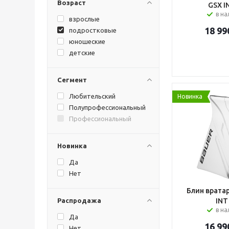
Возраст
GSX I
в н
взрослые
18 99
подростковые
юношеские
детские
Сегмент
Любительский
Новинка
Полупрофессиональный
Профессиональный
Новинка
Да
Нет
Блин вратар
Распродажа
INT
в н
Да
16 99
Нет