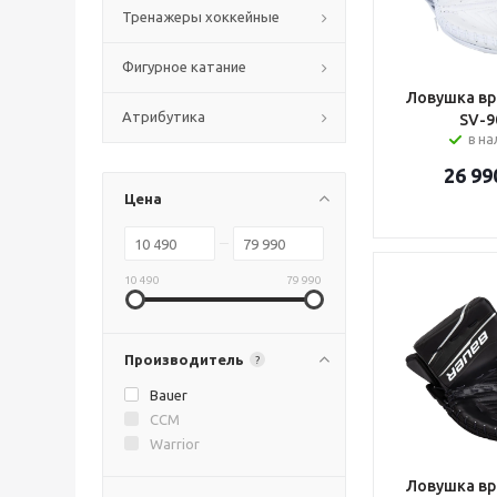
Тренажеры хоккейные
Фигурное катание
Ловушка вр
Атрибутика
SV-9
в н
26 99
Цена
10 490
79 990
Производитель
?
Bauer
CCM
Warrior
Ловушка вр