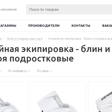
 магазинов
АГАЗИНЫ
ПРОИЗВОДИТЕЛИ
КОНТАКТЫ
ВАКА
ь
-
Блин и ловушка вратаря
-
Хоккейная экипировка - блин и ловушка в
йная экипировка - блин 
ря подростковые
По алфавиту
По цене