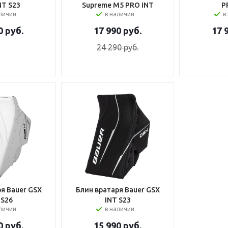
NT S23
Supreme M5 PRO INT
P
аличии
в наличии
в
0
руб.
17 990
руб.
17 
24 290
руб.
я Bauer GSX
Блин вратаря Bauer GSX
 S26
INT S23
аличии
в наличии
0
руб.
15 990
руб.