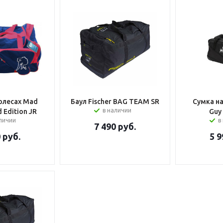
олесах Mad
Баул Fischer BAG TEAM SR
Сумка н
в наличии
 Edition JR
Guy
аличии
в
7 490
руб.
0
руб.
5 9