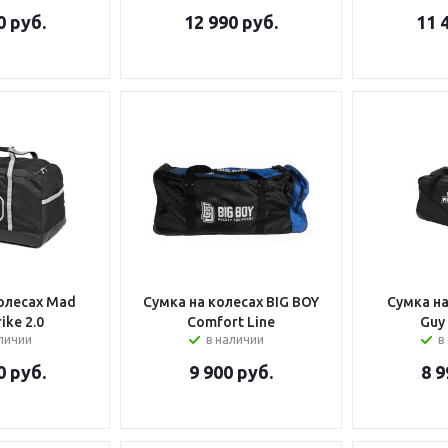
0
руб.
12 990
руб.
11 
олесах Mad
Сумка на колесах BIG BOY
Сумка н
ike 2.0
Comfort Line
Guy
аличии
в наличии
в
0
руб.
9 900
руб.
8 9