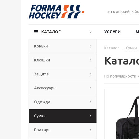
сеть хоккейныйх
КАТАЛОГ
УСЛУГИ
М
Коньки
Каталог
-
Сумки
Катал
Клюшки
Защита
По популярности
Аксессуары
Одежда
Сумки
Вратарь