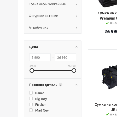
Тренажеры хоккейные
Сумка на к
Фигурное катание
Premium 
в н
Атрибутика
26 99
Цена
3 990
26 990
Производитель
?
Bauer
Big Boy
Сумка на кол
Fischer
JR 
Mad Guy
в н