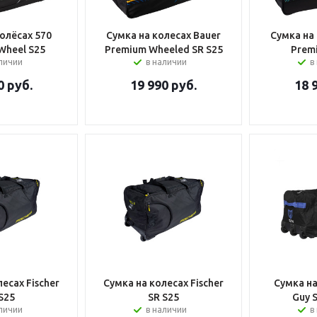
олёсах 570
Сумка на колесах Bauer
Сумка на
Wheel S25
Premium Wheeled SR S25
Prem
аличии
в наличии
в
0
руб.
19 990
руб.
18 
есах Fischer
Сумка на колесах Fischer
Сумка н
S25
SR S25
Guy S
аличии
в наличии
в