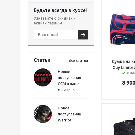
Будьте всегда в курсе!
Узнавайте о скидках и
акциях первым
Статьи
Все статьи
Сумка на к
Guy Limited
Новые
в н
поступления
8 90
CCM в наши
магазины
Новое
поступление
Warrior