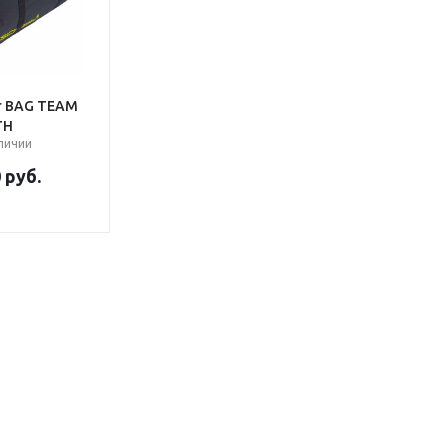
er BAG TEAM
TH
аличии
0
руб.