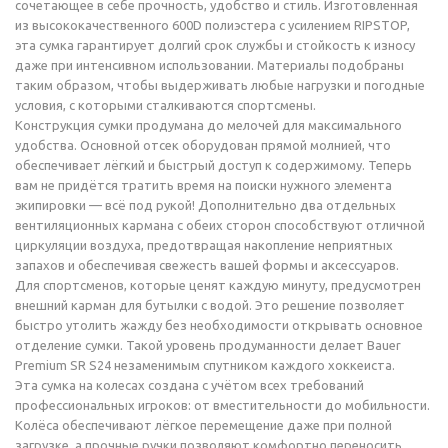
сочетающее в себе прочность, удобство и стиль. Изготовленная
из высококачественного 600D полиэстера с усилением RIPSTOP,
эта сумка гарантирует долгий срок службы и стойкость к износу
даже при интенсивном использовании. Материалы подобраны
таким образом, чтобы выдерживать любые нагрузки и погодные
условия, с которыми сталкиваются спортсмены.
Конструкция сумки продумана до мелочей для максимального
удобства. Основной отсек оборудован прямой молнией, что
обеспечивает лёгкий и быстрый доступ к содержимому. Теперь
вам не придётся тратить время на поиски нужного элемента
экипировки — всё под рукой! Дополнительно два отдельных
вентиляционных кармана с обеих сторон способствуют отличной
циркуляции воздуха, предотвращая накопление неприятных
запахов и обеспечивая свежесть вашей формы и аксессуаров.
Для спортсменов, которые ценят каждую минуту, предусмотрен
внешний карман для бутылки с водой. Это решение позволяет
быстро утолить жажду без необходимости открывать основное
отделение сумки. Такой уровень продуманности делает Bauer
Premium SR S24 незаменимым спутником каждого хоккеиста.
Эта сумка на колесах создана с учётом всех требований
профессиональных игроков: от вместительности до мобильности.
Колёса обеспечивают лёгкое перемещение даже при полной
загрузке, а прочные ручки позволяют комфортно переносить