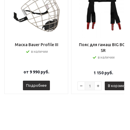
Маска Bauer Profile III
Пояс для гамаш BIG BOY
SR
в наличии
в наличии
от
9 990 руб.
1 150
руб.
Подробнее
В корзину