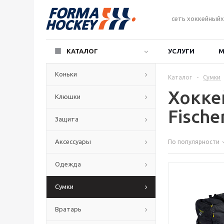
сеть хоккейныйх
КАТАЛОГ
УСЛУГИ
М
Коньки
Каталог
-
Сумки
Хокке
Клюшки
Fische
Защита
Аксессуары
По популярности
Одежда
Сумки
Вратарь