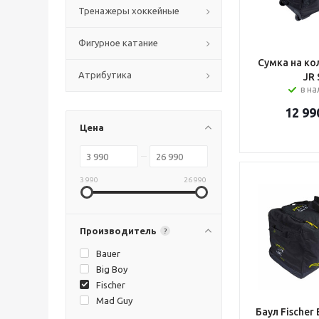
Тренажеры хоккейные
Фигурное катание
Сумка на кол
Атрибутика
JR 
в н
12 99
Цена
3 990
26 990
Производитель
?
Bauer
Big Boy
Fischer
Mad Guy
Баул Fischer