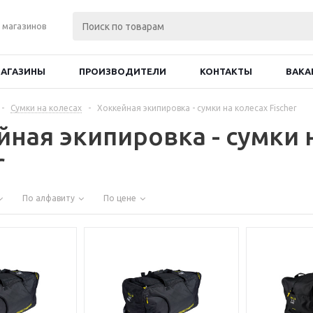
 магазинов
АГАЗИНЫ
ПРОИЗВОДИТЕЛИ
КОНТАКТЫ
ВАКА
-
Сумки на колесах
-
Хоккейная экипировка - сумки на колесах Fischer
йная экипировка - сумки 
r
По алфавиту
По цене