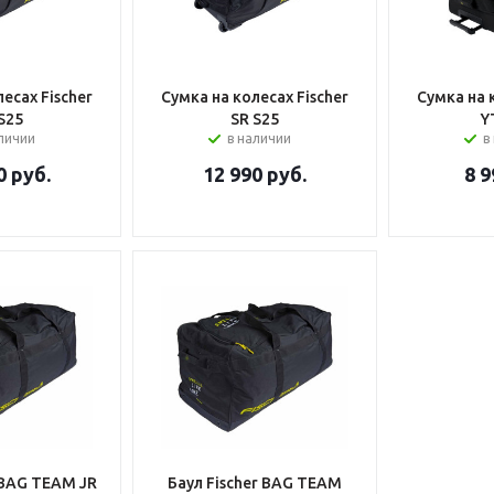
есах Fischer
Сумка на колесах Fischer
Сумка на 
S25
SR S25
Y
аличии
в наличии
в
0
руб.
12 990
руб.
8 9
 BAG TEAM JR
Баул Fischer BAG TEAM