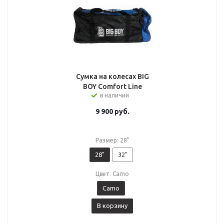
Сумка на колесах BIG
BOY Comfort Line
в наличии
9 900
руб.
Размер: 28"
28"
32"
Цвет: Camo
Camo
В корзину