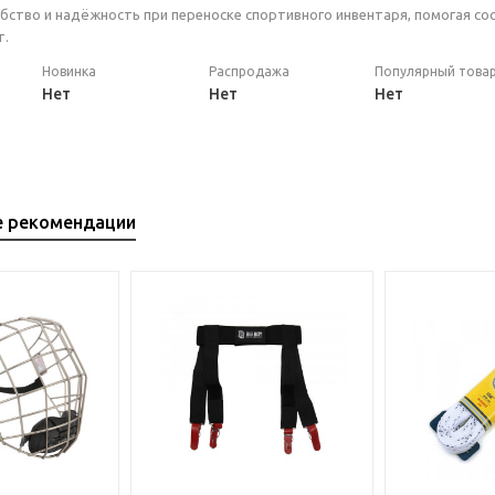
бство и надёжность при переноске спортивного инвентаря, помогая со
т.
Новинка
Распродажа
Популярный това
Нет
Нет
Нет
е рекомендации