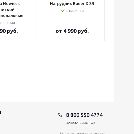
 Howies с
Нагрудник Bauer X SR
Шлем вра
питкой
в наличии
сиональные
 наличии
90 руб.
от
4 990 руб.
от
2
Я
8 800 550 4774
ЗАКАЗАТЬ ЗВОНОК
Мы в социальных сетях: