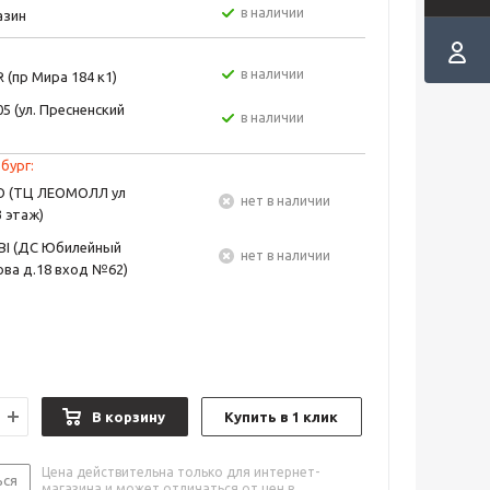
в наличии
азин
в наличии
 (пр Мира 184 к1)
5 (ул. Пресненский
в наличии
бург:
EO (ТЦ ЛЕОМОЛЛ ул
Нет в наличии
3 этаж)
BI (ДС Юбилейный
Нет в наличии
ва д.18 вход №62)
В корзину
Купить в 1 клик
Цена действительна только для интернет-
ься
магазина и может отличаться от цен в