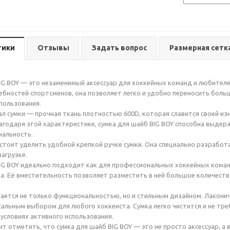
тики
Отзывы
Задать вопрос
Размерная сетк
IG BOY — это незаменимый аксессуар для хоккейных команд и любителе
ебностей спортсменов, она позволяет легко и удобно переносить боль
пользования.
л сумки — прочная ткань плотностью 600D, которая славится своей и
агодаря этой характеристике, сумка для шайб BIG BOY способна выдер
нальность.
стоит уделить удобной крепкой ручке сумки. Она специально разработ
загрузке.
IG BOY идеально подходит как для профессиональных хоккейных коман
а. Её вместительность позволяет разместить в ней большое количест
ается не только функциональностью, но и стильным дизайном. Лакони
сальным выбором для любого хоккеиста. Сумка легко чистится и не тр
условиях активного использования.
ит отметить, что сумка для шайб BIG BOY — это не просто аксессуар, а