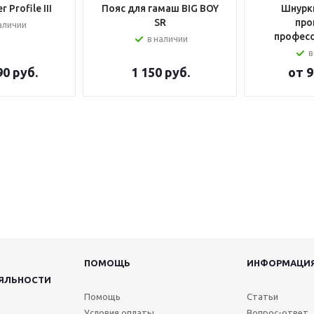
 Profile III
Пояс для гамаш BIG BOY
Шнурки
SR
про
аличии
профес
в наличии
в
90 руб.
1 150
руб.
от
9
ПОМОЩЬ
ИНФОРМАЦИ
ЯЛЬНОСТИ
Помощь
Статьи
Условия оплаты
Вопрос-ответ