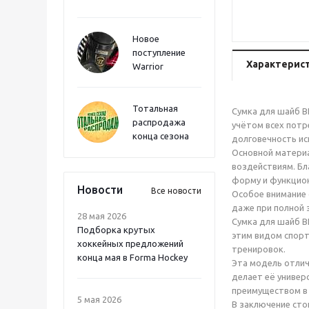
Новое
поступление
Характерис
Warrior
Тотальная
Сумка для шайб B
распродажа
учётом всех потр
конца сезона
долговечность ис
Основной материа
воздействиям. Бл
форму и функцио
Новости
Все новости
Особое внимание 
даже при полной 
28 мая 2026
Сумка для шайб B
Подборка крутых
этим видом спорт
хоккейных предложений
тренировок.
конца мая в Forma Hockey
Эта модель отлич
делает её универ
преимуществом в 
5 мая 2026
В заключение сто