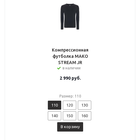
Компрессионная
футболка MAKO
STREAM JR
в наличии
2 990
руб.
Размер: 110
110
120
130
140
150
160
В корзину