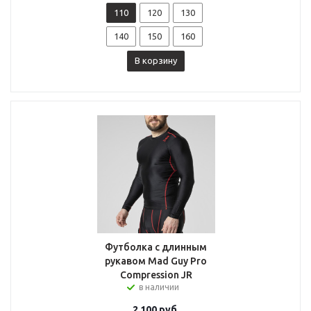
110
120
130
140
150
160
В корзину
Футболка с длинным
рукавом Mad Guy Pro
Compression JR
в наличии
2 100
руб.