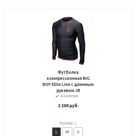
Футболка
компрессионная BIG
BOY Elite Line с длинным
рукавом JR
в наличии
2 200
руб.
Размер: L
L
M
S