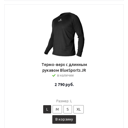
Термо-верх с длинным
рукавом BlueSports JR
в наличии
2 790
руб.
Размер: L
L
M
S
XL
В корзину