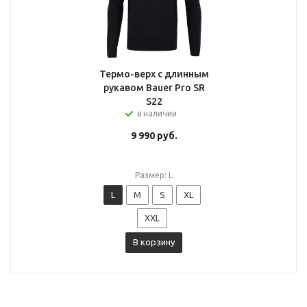
Термо-верх с длинным
рукавом Bauer Pro SR
S22
в наличии
9 990
руб.
Размер: L
L
M
S
XL
XXL
В корзину