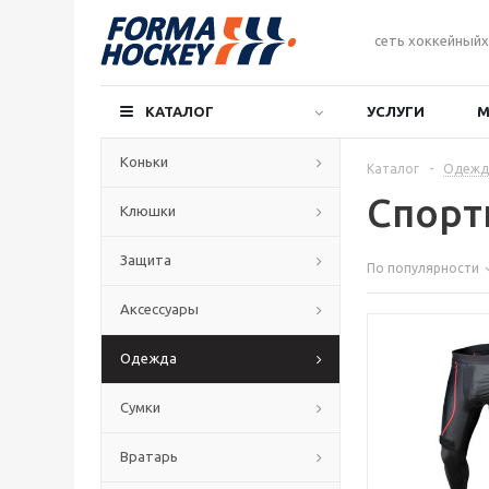
сеть хоккейныйх
КАТАЛОГ
УСЛУГИ
М
Коньки
Каталог
-
Одежд
Спорт
Клюшки
Защита
По популярности
Аксессуары
Одежда
Сумки
Вратарь