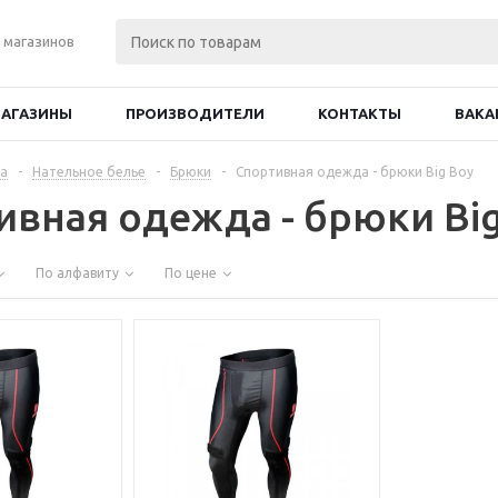
 магазинов
АГАЗИНЫ
ПРОИЗВОДИТЕЛИ
КОНТАКТЫ
ВАКА
а
-
Нательное белье
-
Брюки
-
Спортивная одежда - брюки Big Boy
ивная одежда - брюки Bi
По алфавиту
По цене