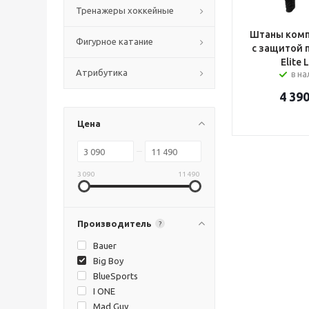
Тренажеры хоккейные
Штаны комп
Фигурное катание
с защитой п
Elite 
Атрибутика
в н
4 39
Цена
3 090
11 490
Производитель
?
Bauer
Big Boy
BlueSports
I ONE
Mad Guy