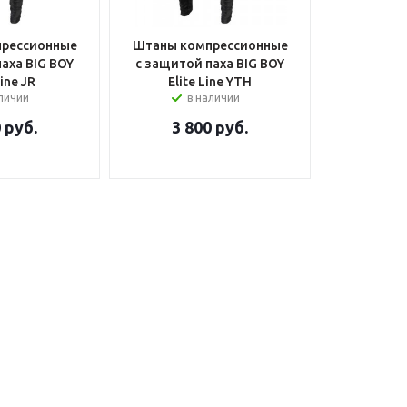
рессионные
Штаны компрессионные
аха BIG BOY
с защитой паха BIG BOY
Line JR
Elite Line YTH
аличии
в наличии
0
руб.
3 800
руб.