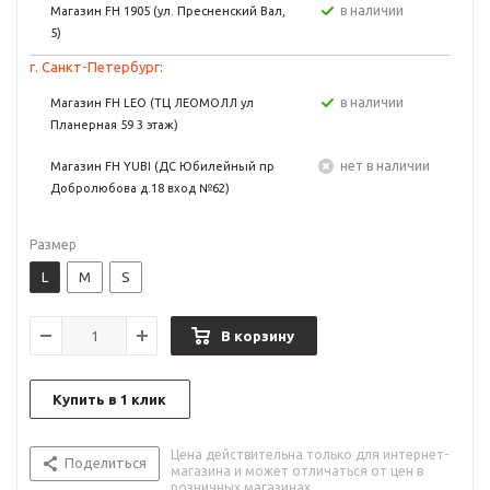
в наличии
Магазин FH 1905 (ул. Пресненский Вал,
5)
г. Санкт-Петербург:
в наличии
Магазин FH LEO (ТЦ ЛЕОМОЛЛ ул
Планерная 59 3 этаж)
Нет в наличии
Магазин FH YUBI (ДС Юбилейный пр
Добролюбова д.18 вход №62)
Размер
L
M
S
В корзину
Купить в 1 клик
Цена действительна только для интернет-
Поделиться
магазина и может отличаться от цен в
розничных магазинах