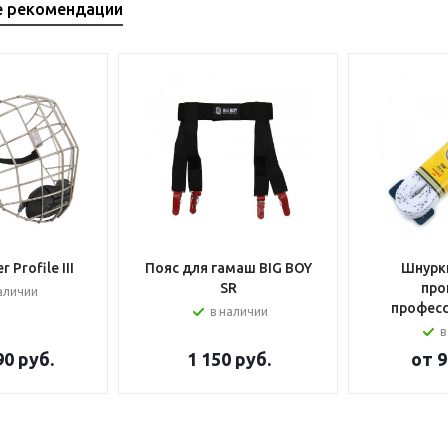
е рекомендации
 Profile III
Пояс для гамаш BIG BOY
Шнурки
SR
про
аличии
профес
в наличии
в
90 руб.
1 150
руб.
от
9