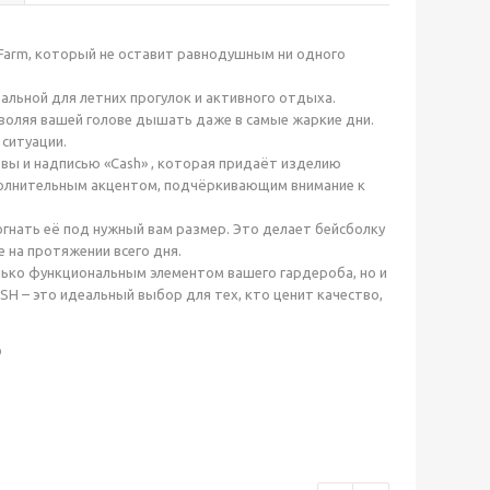
l Farm, который не оставит равнодушным ни одного
еальной для летних прогулок и активного отдыха.
зволяя вашей голове дышать даже в самые жаркие дни.
 ситуации.
вы и надписью «Cash» , которая придаёт изделию
ополнительным акцентом, подчёркивающим внимание к
гнать её под нужный вам размер. Это делает бейсболку
 на протяжении всего дня.
лько функциональным элементом вашего гардероба, но и
H – это идеальный выбор для тех, кто ценит качество,
р