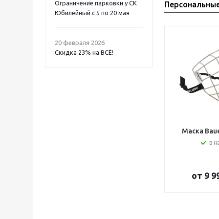
Ограничение парковки у СК
Персональны
Юбилейный с 5 по 20 мая
20 февраля 2026
Скидка 23% на ВСË!
Маска Bauer
в н
от
9 9