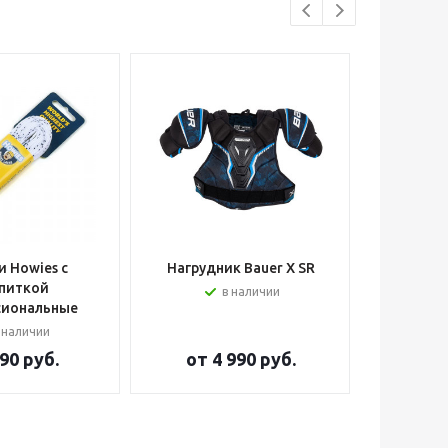
 Howies с
Нагрудник Bauer X SR
Шлем вра
питкой
в наличии
сиональные
 наличии
90 руб.
от
4 990 руб.
от
2