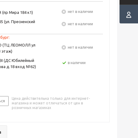
Нет в наличии
 (пр Мира 184 к1)
5 (ул. Пресненский
Нет в наличии
бург:
EO (ТЦ ЛЕОМОЛЛ ул
Нет в наличии
3 этаж)
BI (ДС Юбилейный
в наличии
ва д.18 вход №62)
Цена действительна только для интернет-
ься
магазина и может отличаться от цен в
розничных магазинах
а