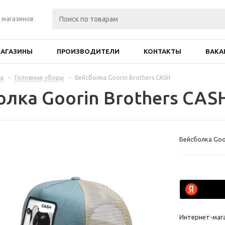
 магазинов
АГАЗИНЫ
ПРОИЗВОДИТЕЛИ
КОНТАКТЫ
ВАКА
а
-
Головные уборы
-
Бейсболка Goorin Brothers CASH
олка Goorin Brothers CAS
Бейсболка Goo
Интернет-маг