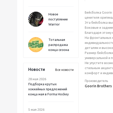
Бейсболка Goorin
Новое
ценителя оригина
поступление
Эта бейсболка вы
Warrior
Боковые и задние
Благодаря этому 
На фронтальных к
Тотальная
индивидуальность
распродажа
деталям и высоко
конца сезона
Размер бейсболки
универсальной и 
Не упустите возм
стильным акценто
Новости
Все новости
комфорт и индиви
28 мая 2026
Производитель
Подборка крутых
Goorin Brothers
хоккейных предложений
конца мая в Forma Hockey
5 мая 2026