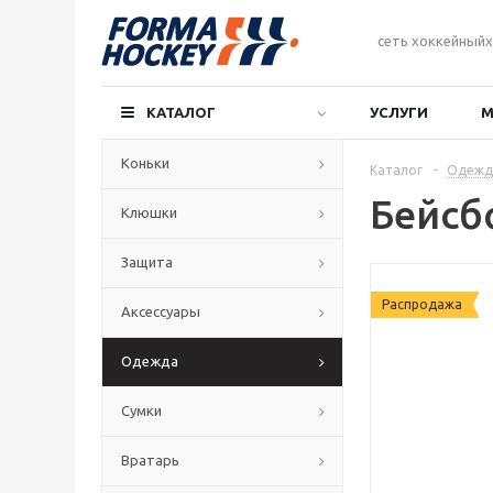
сеть хоккейныйх
КАТАЛОГ
УСЛУГИ
М
Коньки
Каталог
-
Одежд
Бейсб
Клюшки
Защита
Распродажа
Аксессуары
Одежда
Сумки
Вратарь