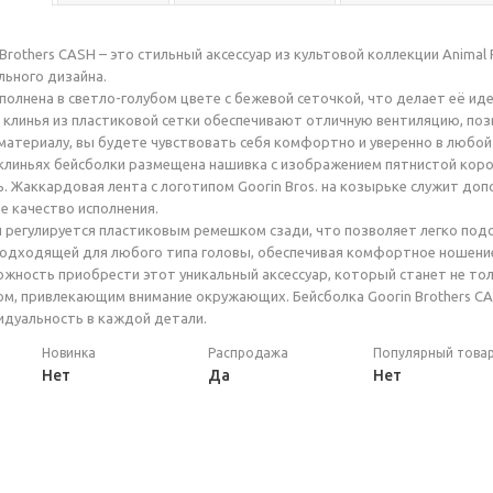
 Brothers CASH – это стильный аксессуар из культовой коллекции Anima
льного дизайна.
полнена в светло-голубом цвете с бежевой сеточкой, что делает её ид
 клинья из пластиковой сетки обеспечивают отличную вентиляцию, по
материалу, вы будете чувствовать себя комфортно и уверенно в любой
линьях бейсболки размещена нашивка с изображением пятнистой коро
. Жаккардовая лента с логотипом Goorin Bros. на козырьке служит д
е качество исполнения.
 регулируется пластиковым ремешком сзади, что позволяет легко подо
подходящей для любого типа головы, обеспечивая комфортное ношение
ожность приобрести этот уникальный аксессуар, который станет не то
м, привлекающим внимание окружающих. Бейсболка Goorin Brothers CAS
дуальность в каждой детали.
Новинка
Распродажа
Популярный това
Нет
Да
Нет