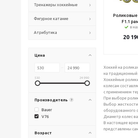
Тренажеры хоккейные
Роликовые 
Фигурное катание
F1.1 ра
в н
Атрибутика
20 19
Цена
Хоккей на ролика
на традиционный 
530
24 990
Хоккейные ролики
колесам составля
с применением т
При выборе ролик
Производитель
?
Выбор жесткости 
Bauer
оборудованного 
V76
Диаметр колес ва
В настоящее врем
представлены сам
Возраст