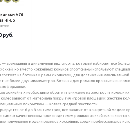
коньки V76
ма Hi-Lo
аличии
0
руб.
х — зрелищный и динамичный вид спорта, который набирает все больш
хоккей, но вместо хоккейных коньков спортсмены используют специал
 состоят из ботинка и рамы с колесами, для достижения максимальной
ет не более двух миллиметров. Ботинки для роликов прочные и выпол
ермоформовки.
ов хоккейных необходимо обратить внимание на жесткость колес и их
колес зависит от материала покрытия игровой площадки: жесткие коле
специальным покрытием — колеса средней жесткости.
рьируется от 6 до 8 сантиметров, все зависит от конкретной модели п
я самым качественным производителем роликов хоккейных является ко
ые популярные модели роликов хоккейных среди профессионалов и лю