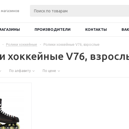
 магазинов
МАГАЗИНЫ
ПРОИЗВОДИТЕЛИ
КОНТАКТЫ
ВА
-
Ролики хоккейные
-
Ролики хоккейные V76, взрослые
и хоккейные V76, взросл
По алфавиту
По цене