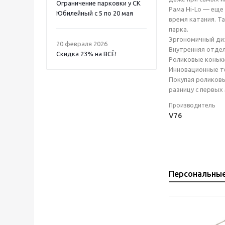
Ограничение парковки у СК
Рама Hi-Lo — еще
Юбилейный с 5 по 20 мая
время катания. Т
парка.
Эргономичный диз
20 февраля 2026
Внутренняя отде
Скидка 23% на ВСË!
Роликовые коньки
Инновационные те
Покупая роликовы
разницу с первых
Производитель
V76
Персональны