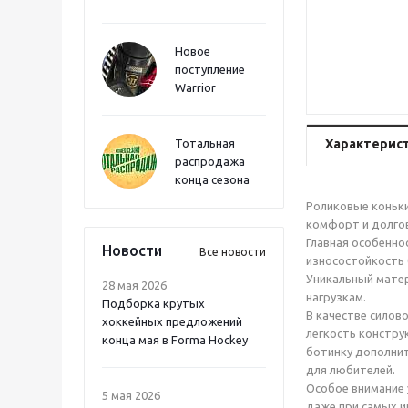
Новое
поступление
Warrior
Тотальная
Характерис
распродажа
конца сезона
Роликовые коньки
комфорт и долгов
Главная особенно
Новости
Все новости
износостойкость 
Уникальный матер
28 мая 2026
нагрузкам.
Подборка крутых
В качестве силов
хоккейных предложений
легкость констру
конца мая в Forma Hockey
ботинку дополнит
для любителей.
Особое внимание 
5 мая 2026
даже при самых и