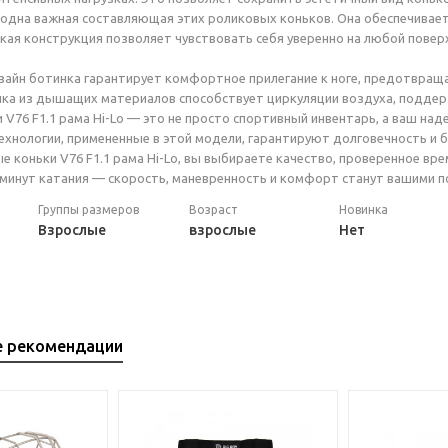
 одна важная составляющая этих роликовых коньков. Она обеспечивает
акая конструкция позволяет чувствовать себя уверенно на любой повер
айн ботинка гарантирует комфортное прилегание к ноге, предотвраща
лка из дышащих материалов способствует циркуляции воздуха, подде
 V76 F1.1 рама Hi-Lo — это не просто спортивный инвентарь, а ваш на
хнологии, примененные в этой модели, гарантируют долговечность и б
е коньки V76 F1.1 рама Hi-Lo, вы выбираете качество, проверенное вр
 минут катания — скорость, маневренность и комфорт станут вашими 
Группы размеров
Возраст
Новинка
Взрослые
взрослые
Нет
е рекомендации