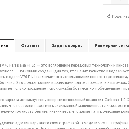
Поделит
тики
Отзывы
Задать вопрос
Размерная сетк
 V76 F1.1 рама Hi-Lo — это воплощение передовых технологий и инно
ечность. Эти коньки созданы для тех, кто ценит качество и надежност
сть модели V76 F1.1 заключается в использовании нового термопласта,
ботинка. Это делает коньки идеальными для экстремальных нагрузок, б
иал не только продлевает срок службы ботинка, но и обеспечивает п
ого каркаса используется усовершенствованный композит Carbonic-H2.
кции, что позволяет достичь максимальной маневренности и скорости 
ельную прочность без увеличения веса, что делает эти роликовые кон
уделено адгезии наружного слоя с графикой. В модели V76 F1.1 график
нтенсивных нагрузках. Это позволяет сохранить эстетичный вид конько