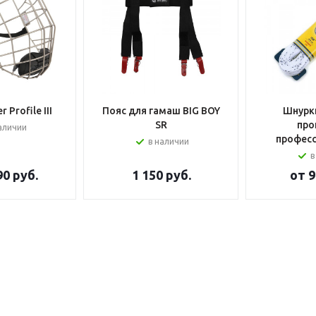
 Profile III
Пояс для гамаш BIG BOY
Шнурки
SR
про
аличии
профес
в наличии
в
90 руб.
1 150
руб.
от
9