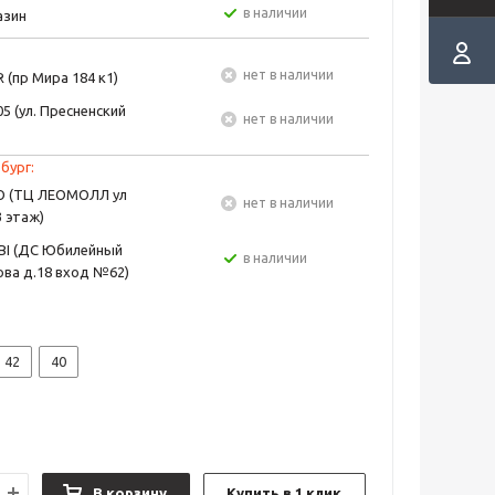
в наличии
азин
Нет в наличии
 (пр Мира 184 к1)
5 (ул. Пресненский
Нет в наличии
бург:
EO (ТЦ ЛЕОМОЛЛ ул
Нет в наличии
3 этаж)
BI (ДС Юбилейный
в наличии
ва д.18 вход №62)
42
40
В корзину
Купить в 1 клик