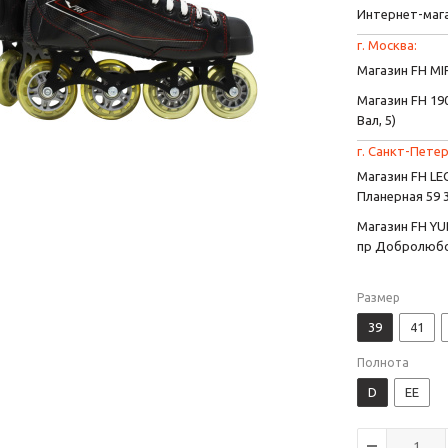
Интернет-маг
г. Москва:
Магазин FH MIR
Магазин FH 190
Вал, 5)
г. Санкт-Петер
Магазин FH L
Планерная 59 
Магазин FH YU
пр Добролюбо
Размер
39
41
Полнота
D
EE