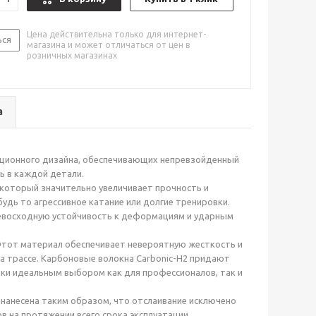
Цена действительна только для интернет-
ься
магазина и может отличаться от цен в
розничных магазинах
а
вационного дизайна, обеспечивающих непревзойденный
ь в каждой детали.
 который значительно увеличивает прочность и
удь то агрессивное катание или долгие тренировки.
ревосходную устойчивость к деформациям и ударным
 Этот материал обеспечивает невероятную жесткость и
на трассе. Карбоновые волокна Carbonic-H2 придают
ьки идеальным выбором как для профессионалов, так и
а нанесена таким образом, что отслаивание исключено
в на протяжении всего срока эксплуатации.