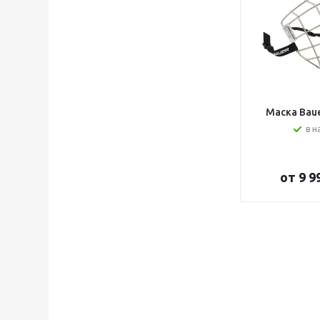
Маска Bauer
в н
от
9 9