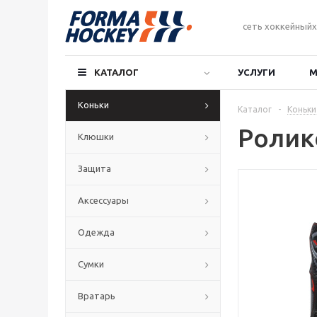
сеть хоккейныйх
КАТАЛОГ
УСЛУГИ
М
Коньки
Каталог
-
Коньки
Ролик
Клюшки
Защита
Аксессуары
Одежда
Сумки
Вратарь