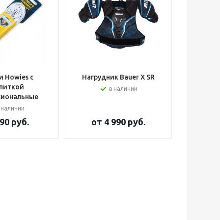
 Howies с
Нагрудник Bauer X SR
Шлем вра
питкой
в наличии
сиональные
 наличии
90 руб.
от
4 990 руб.
от
2