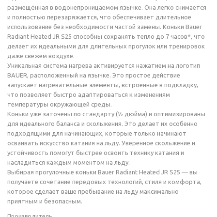
размещённая в водонепроницаемом язычке. Она легко снимается
и полностью перезаряжается, что обеспечивает длительное
использование без необходимости частой замены. Коньки Bauer
Radiant Heated JR S25 способны сохранять тепло до 7 часов*, что
делает их идеальными для длительных прогулок или тренировок
даже свежем воздухе.
Уникальная система нагрева активируется нажатием на логотип
BAUER, расположенный на язычке. Это простое действие
запускает нагревательные элементы, встроенные в подкладку,
что позволяет быстро адаптироваться к изменениям
температуры окружающей среды.
Коньки уже заточены по стандарту (1⁄2 дюйма) и оптимизированы
для идеального баланса и скольжения. Это делает их особенно
подходящими для начинающих, которые только начинают
осваивать искусство катания на льду. Уверенное скольжение и
устойчивость помогут быстрее освоить технику катания и
насладиться каждым моментом на льду.
Выбирая прогулочные коньки Bauer Radiant Heated JR S25 — вы
получаете сочетание передовых технологий, стиля и комфорта,
которое сделает ваше пребывание на льду максимально
приятным и безопасным.
Производитель