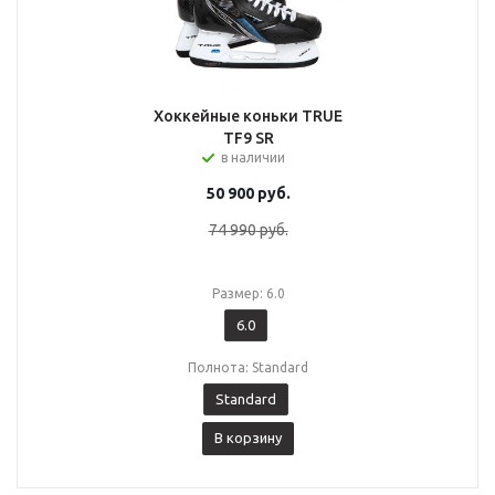
Хоккейные коньки TRUE
TF9 SR
в наличии
50 900
руб.
74 990
руб.
Размер: 6.0
6.0
Полнота: Standard
Standard
В корзину