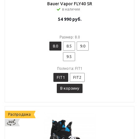
Bauer Vapor FLY40 SR
в наличии
54 990
руб.
Размер: 8.0
8.0
8.5
9.0
9.5
Полнота: FIT1
FIT1
FIT2
В корзину
Распродажа