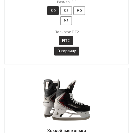
Размер: 8.0
8.0
8.5
9.0
9.5
Полнота: FIT2
FIT2
В корзину
Хоккейные коньки