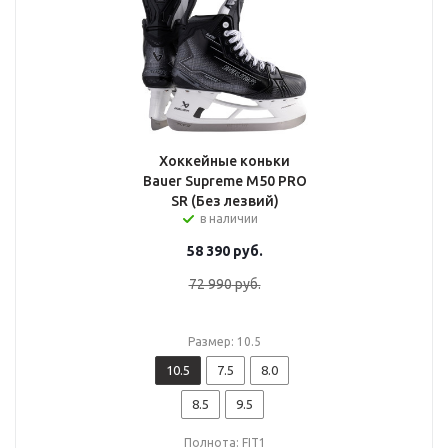
Хоккейные коньки
Bauer Supreme M50 PRO
SR (Без лезвий)
в наличии
58 390
руб.
72 990
руб.
Размер: 10.5
10.5
7.5
8.0
8.5
9.5
Полнота: FIT1