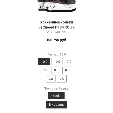
Хоккейные коньки
JetSpeed FT8 PRO SR
в наличии
108 790
руб.
Размер: 10.0
10.0
10.5
7.0
7.5
8.0
8.5
9.0
9.5
Полнота: Regular
Regular
В корзину