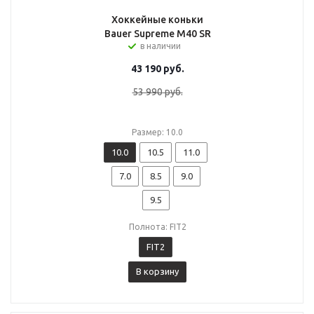
Хоккейные коньки
Bauer Supreme M40 SR
в наличии
43 190
руб.
53 990
руб.
Размер: 10.0
10.0
10.5
11.0
7.0
8.5
9.0
9.5
Полнота: FIT2
FIT2
В корзину