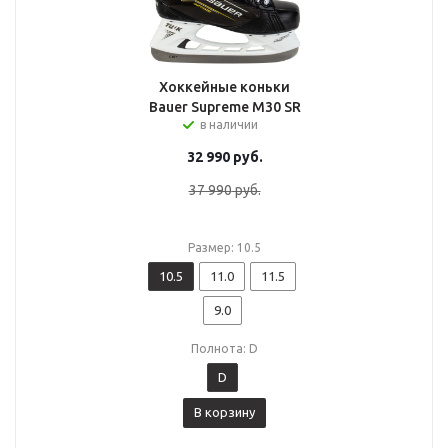
Хоккейные коньки
Bauer Supreme M30 SR
в наличии
32 990
руб.
37 990
руб.
Размер: 10.5
10.5
11.0
11.5
9.0
Полнота: D
D
В корзину