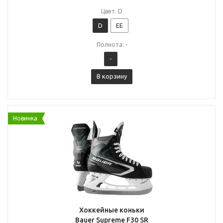
Цвет: D
D
EE
Полнота: -
-
В корзину
Новинка
Хоккейные коньки
Bauer Supreme F30 SR