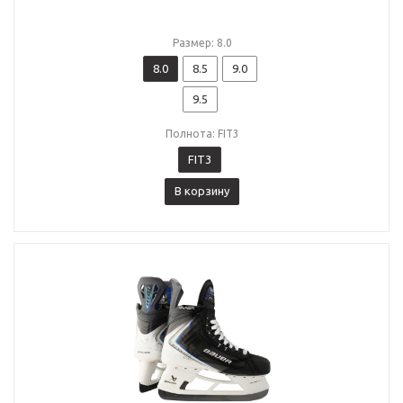
Размер: 8.0
8.0
8.5
9.0
9.5
Полнота: FIT3
FIT3
В корзину