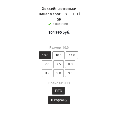
Хоккейные коньки
Bauer Vapor FLYLITE Ti
SR
в наличии
104 990
руб.
Размер: 10.0
10.0
10.5
11.0
7.0
7.5
8.0
8.5
9.0
9.5
Полнота: FIT3
FIT3
В корзину