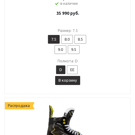
в наличии
35 990
руб.
Размер: 7.5
7.5
8.0
8.5
9.0
9.5
Полнота: D
D
EE
В корзину
Распродажа