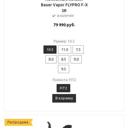
Bauer Vapor FLYPRO F-X
SR
в наличии
79 990
руб.
Размер: 10.5
10.5
11.0
7.5
8.0
8.5
9.0
9.5
Полнота: FIT2
FIT2
В корзину
Распродажа