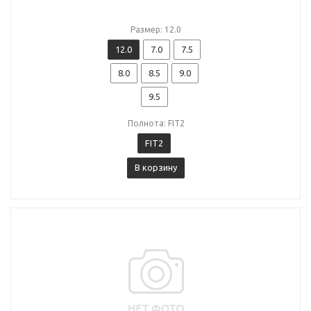
Размер: 12.0
12.0
7.0
7.5
8.0
8.5
9.0
9.5
Полнота: FIT2
FIT2
В корзину