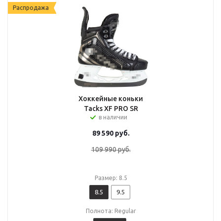
Распродажа
Хоккейные коньки
Tacks XF PRO SR
в наличии
89 590
руб.
109 990
руб.
Размер: 8.5
8.5
9.5
Полнота: Regular