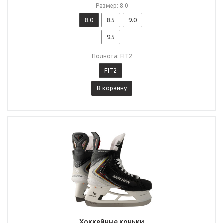
Размер: 8.0
8.0
8.5
9.0
9.5
Полнота: FIT2
FIT2
В корзину
Хоккейные коньки