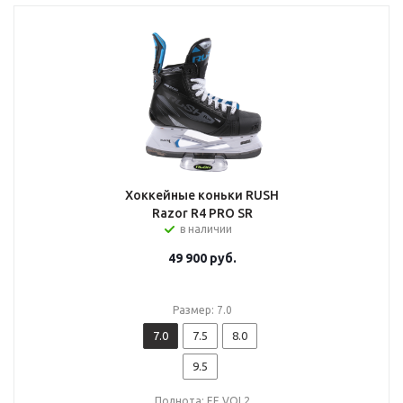
Хоккейные коньки RUSH
Razor R4 PRO SR
в наличии
49 900
руб.
Размер: 7.0
7.0
7.5
8.0
9.5
Полнота: EE VOL2