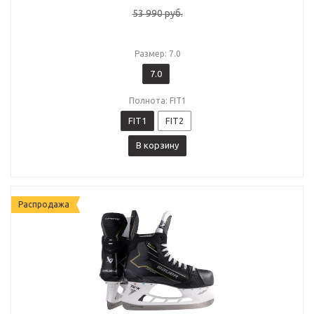
53 990
руб.
Размер: 7.0
7.0
Полнота: FIT1
FIT1
FIT2
В корзину
Распродажа