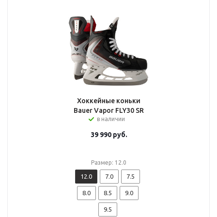
Хоккейные коньки
Bauer Vapor FLY30 SR
в наличии
39 990
руб.
Размер: 12.0
12.0
7.0
7.5
8.0
8.5
9.0
9.5