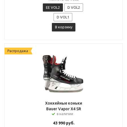
EE VOL2
D VOL2
D VOL1
В корзину
Распродажа
Хоккейные коньки
Bauer Vapor X4 SR
в наличии
43 990
руб.