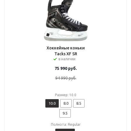
Хоккейные коньки
Tacks XF SR
в наличии
75 990
руб.
94 990
руб.
Размер: 10.0
10.0
8.0
8.5
9.5
Полнота: Regular