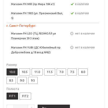
в наличии
Магазин FH MIR (пр Мира 184 к1)
в наличии
Магазин FH 1905 (ул. Пресненский Вал,
5)
г. Санкт-Петербург:
Нет в наличии
Магазин FH LEO (ТЦ ЛЕОМОЛЛ ул
Планерная 59 3 этаж)
Нет в наличии
Магазин FH YUBI (ДС Юбилейный пр
Добролюбова д.18 вход №62)
Размер
10.0
10.5
11.0
11.5
7.0
7.5
8.0
8.5
9.0
9.5
Полнота
FIT1
FIT2