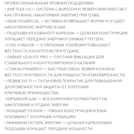
ПРОФЕССИОНАЛЬНЫМ УРОВНЕМ ПОДДЕРЖКИ.
• AMP FLEX 3.0 — СИСТЕМА С ВЫРЕЗОМ И ЛЮВЕРСАМИ РАБОТАЕТ
КАК ПРУЖИНА, НАКАПЛИВАЯ ЭНЕРГИЮ ПРИ СГИБЕ.
• ЯЗЫК POWERCOIL — ВСТАВКА ВОЗВРАЩАЕТ ФОРМУ И ОТДАЁТ
НАКОПЛЕННУЮ ЭНЕРГИЮ В ШАГ.
• ПОДОШВА ИЗ КОВАНОГО КАРБОНА — ЦЕЛЬНАЯ КОНСТРУКЦИЯ
УЛУЧШАЕТ ПЕРЕДАЧУ ЭНЕРГИИ И СНИЖАЕТ ПОТЕРИ.
• FUSE X МЫСОК — Х-ОБРАЗНЫЕ УСИЛЕНИЯ ПОВЫШАЮТ
ЖЁСТКОСТЬ И КОНТРОЛЬ ПРИ ОТДАЧЕ.
• ЛАЙНЕР LOCK-FIT PRO — ПЛОТНАЯ ФИКСАЦИЯ ДЛЯ
СТАБИЛЬНОГО И КОНТРОЛИРУЕМОГО КАТАНИЯ.
• СТАКАН POWERFLY — БЫСТРАЯ СМЕНА ЛЕЗВИЯ И БАЛАНС
ЖЁСТКОСТИ И ГИБКОСТИ ДЛЯ МОЩНОСТИ И МАНЁВРЕННОСТИ.
• ЛЕЗВИЕ FLY-TI — ТИТАНОВОЕ ПОКРЫТИЕ ДЛЯ ПОВЫШЕННОЙ
ДОЛГОВЕЧНОСТИ И ЗАЩИТЫ ОТ КОРРОЗИИ.
КЛЮЧЕВЫЕ ПРЕИМУЩЕСТВА :
• ВЗРЫВНОЙ ШАГ — ВСЕ КОМПОНЕНТЫ РАБОТАЮТ НА
НАКОПЛЕНИЕ И ОТДАЧУ ЭНЕРГИИ.
• МОЩНЫЙ ТОЛЧОК — ГИБКАЯ КОНСТРУКЦИЯ И ЯЗЫК
УСИЛИВАЮТ УСКОРЕНИЕ И РЕАКЦИЮ.
• МИНИМУМ ПОТЕРЬ ЭНЕРГИИ — ЦЕЛЬНАЯ КАРБОНОВАЯ
ПОДОШВА УЛУЧШАЕТ ПЕРЕДАЧУ МОЩНОСТИ.