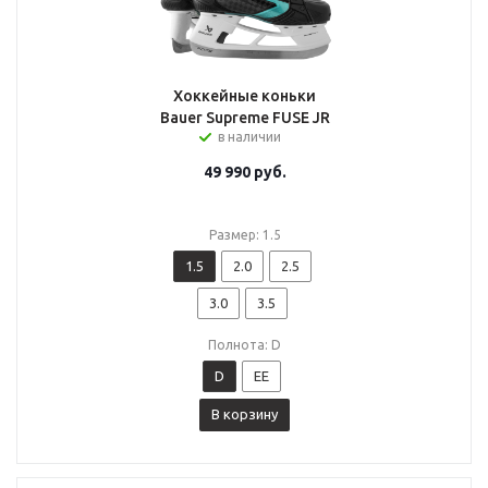
Хоккейные коньки
Bauer Supreme FUSE JR
в наличии
49 990
руб.
Размер: 1.5
1.5
2.0
2.5
3.0
3.5
Полнота: D
D
EE
В корзину