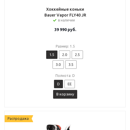
Хоккейные коньки
Bauer Vapor FLY40 JR
в наличии
39 990
руб.
Размер: 1.5
1.5
2.0
2.5
3.0
3.5
Полнота: D
D
EE
В корзину
Распродажа