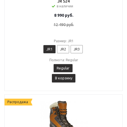
JR S24
в наличии
8 990
руб.
12 490
руб.
Размер: JR1
JR1
JR2
JR3
Полнота: Regular
Regular
В корзину
Распродажа