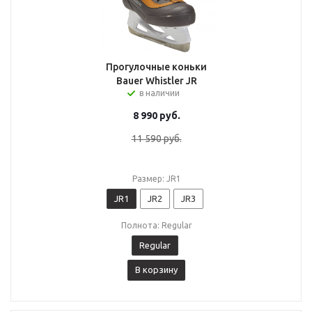
Прогулочные коньки
Bauer Whistler JR
в наличии
8 990
руб.
11 590
руб.
Размер: JR1
JR1
JR2
JR3
Полнота: Regular
Regular
В корзину