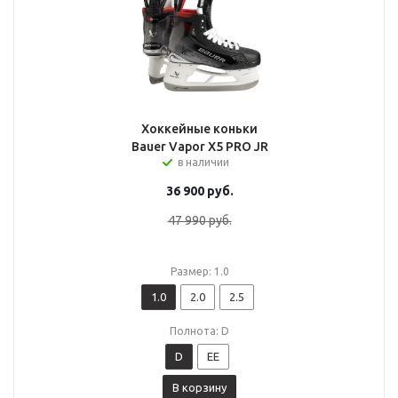
Хоккейные коньки
Bauer Vapor X5 PRO JR
в наличии
36 900
руб.
47 990
руб.
Размер: 1.0
1.0
2.0
2.5
Полнота: D
D
EE
В корзину