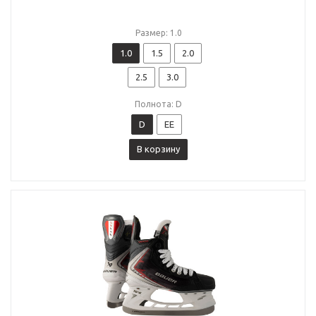
Размер: 1.0
1.0
1.5
2.0
2.5
3.0
Полнота: D
D
EE
В корзину