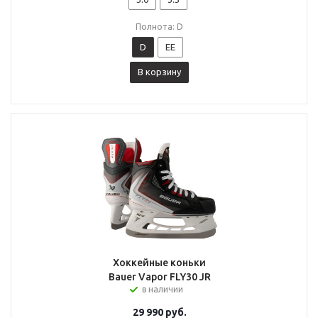
Полнота: D
D
EE
В корзину
Хоккейные коньки
Bauer Vapor FLY30 JR
в наличии
29 990
руб.