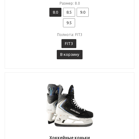
Размер: 8.0
8.0
8.5
9.0
9.5
Полнота: FIT3
FIT3
В корзину
Хоккейные коньки