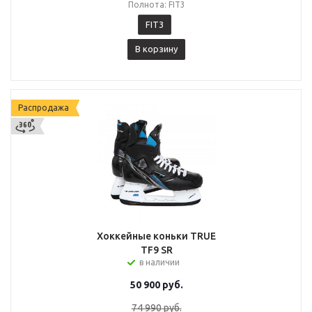
Полнота: FIT3
FIT3
В корзину
Распродажа
Хоккейные коньки TRUE
TF9 SR
в наличии
50 900
руб.
74 990
руб.