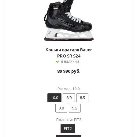
Коньки вратаря Bauer
PRO SR S24
в наличии
89 990
руб.
Размер: 10.0
10.0
8.0
8.5
9.0
9.5
Полнота: FIT2
FIT2