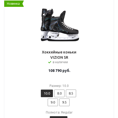
Новинка
Хоккейные коньки
VIZION SR
в наличии
108 790
руб.
Размер: 10.0
10.0
8.0
8.5
9.0
9.5
Полнота: Regular