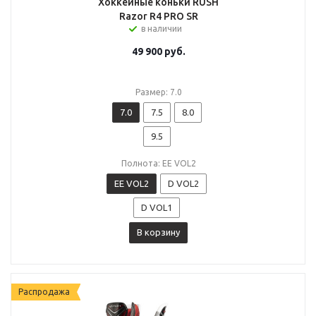
Хоккейные коньки RUSH
Razor R4 PRO SR
в наличии
49 900
руб.
Размер: 7.0
7.0
7.5
8.0
9.5
Полнота: EE VOL2
EE VOL2
D VOL2
D VOL1
В корзину
Распродажа