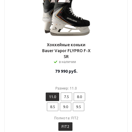
Хоккейные коньки
Bauer Vapor FLYPRO F-X
SR
в наличии
79 990
руб.
Размер: 11.0
11.0
7.5
8.0
8.5
9.0
9.5
Полнота: FIT2
FIT2