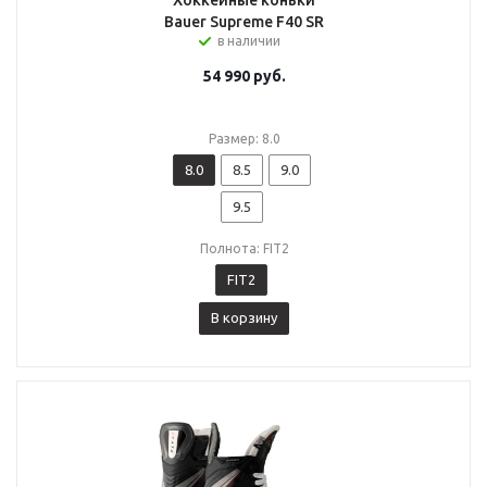
Хоккейные коньки
Bauer Supreme F40 SR
в наличии
54 990
руб.
Размер: 8.0
8.0
8.5
9.0
9.5
Полнота: FIT2
FIT2
В корзину