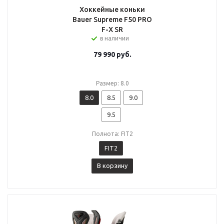
Хоккейные коньки
Bauer Supreme F50 PRO
F-X SR
в наличии
79 990
руб.
Размер: 8.0
8.0
8.5
9.0
9.5
Полнота: FIT2
FIT2
В корзину