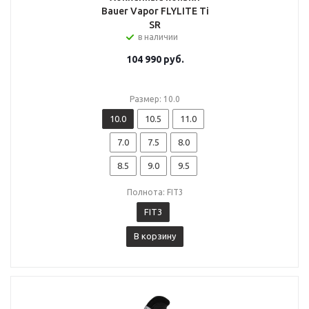
Bauer Vapor FLYLITE Ti
SR
в наличии
104 990
руб.
Размер: 10.0
10.0
10.5
11.0
7.0
7.5
8.0
8.5
9.0
9.5
Полнота: FIT3
FIT3
В корзину