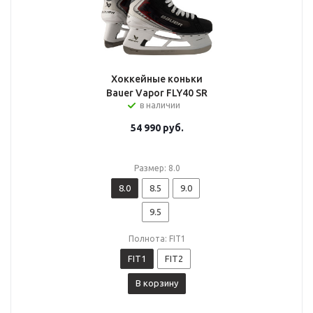
Хоккейные коньки
Bauer Vapor FLY40 SR
в наличии
54 990
руб.
Размер: 8.0
8.0
8.5
9.0
9.5
Полнота: FIT1
FIT1
FIT2
В корзину