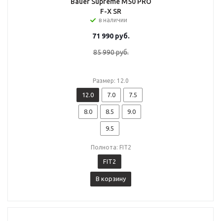
Bauer Supreme M50 PRO
F-X SR
в наличии
71 990
руб.
85 990
руб.
Размер: 12.0
12.0
7.0
7.5
8.0
8.5
9.0
9.5
Полнота: FIT2
FIT2
В корзину