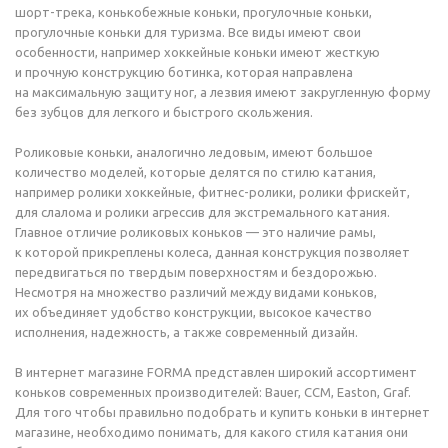
шорт-трека, конькобежные коньки, прогулочные коньки,
прогулочные коньки для туризма. Все виды имеют свои
особенности, например хоккейные коньки имеют жесткую
и прочную конструкцию ботинка, которая направлена
на максимальную защиту ног, а лезвия имеют закругленную форму
без зубцов для легкого и быстрого скольжения.
Роликовые коньки, аналогично ледовым, имеют большое
количество моделей, которые делятся по стилю катания,
например ролики хоккейные, фитнес-ролики, ролики фрискейт,
для слалома и ролики агрессив для экстремального катания.
Главное отличие роликовых коньков — это наличие рамы,
к которой прикреплены колеса, данная конструкция позволяет
передвигаться по твердым поверхностям и бездорожью.
Несмотря на множество различий между видами коньков,
их объединяет удобство конструкции, высокое качество
исполнения, надежность, а также современный дизайн.
В интернет магазине FORMA представлен широкий ассортимент
коньков современных производителей: Bauer, CCM, Easton, Graf.
Для того чтобы правильно подобрать и купить коньки в интернет
магазине, необходимо понимать, для какого стиля катания они