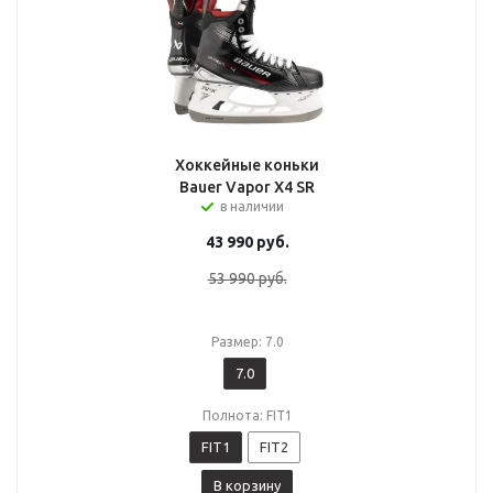
Хоккейные коньки
Bauer Vapor X4 SR
в наличии
43 990
руб.
53 990
руб.
Размер: 7.0
7.0
Полнота: FIT1
FIT1
FIT2
В корзину