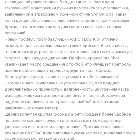
с невиданной ранее мощью. Это достигается благодаря
«скрученной» конструкции ручки из композитного углепластика,
выполненной в агрессивном суженном стиле VAPOR QRT. Такая
конструкция обеспечивает увеличение энергии отдачи во время
броска, что особенно важно для скоростных атак и точных
попаданий.
Новый профиль прогиба клюшки VAPOR Low-Kick отлично
подходит для сверхбыстрых кистевых бросков. Это означает,
что игроки могут рассчитывать на мгновенный отклик и высокую
скорость при каждом движении. Профиль крюка Pure Shot
увеличивает место соединения с трубой, что улучшает контроль
шайбы и обеспечивает превосходную точность броска.
Конструкция крюка также заслуживает особого внимания.
Наружная часть выполнена из углеволокна 3К, что придает
дополнительную прочность и долговечность. Внутренняя часть
оснащена крюком с основой двойной плотности, обеспечивая
надежное сцепление и контроль над шайбой даже в самых
напряженных моментах игры.
Двояковогнутая круглая форма рукояти создает более удобное
положение клюшки в руке, что способствует комфортному
удержанию и легкости маневрирования. Противоскользящее
покрытие GRIPTAC дополнительно улучшает хват, позволяя точно
контролировать траекторию шайбы.