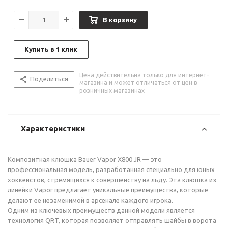
В корзину
Купить в 1 клик
Цена действительна только для интернет-
Поделиться
магазина и может отличаться от цен в
розничных магазинах
Характеристики
Композитная клюшка Bauer Vapor X800 JR — это
профессиональная модель, разработанная специально для юных
хоккеистов, стремящихся к совершенству на льду. Эта клюшка из
линейки Vapor предлагает уникальные преимущества, которые
делают ее незаменимой в арсенале каждого игрока.
Одним из ключевых преимуществ данной модели является
технология QRT, которая позволяет отправлять шайбы в ворота