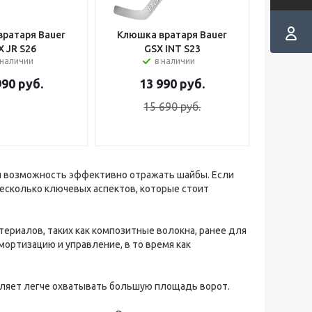
ратаря Bauer
Клюшка вратаря Bauer
X JR S26
GSX INT S23
 наличии
в наличии
990
руб.
13 990
руб.
15 690
руб.
 и возможность эффективно отражать шайбы. Если
несколько ключевых аспектов, которые стоит
териалов, таких как композитные волокна, ранее для
ортизацию и управление, в то время как
оляет легче охватывать большую площадь ворот.