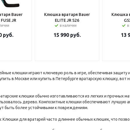
таря Bauer
Клюшка вратаря Bauer
Клюшка в
 FUSE JR
ELITE JR S26
GS
аличии
в наличии
в
0
руб.
15 990
руб.
13 
ейные клюшки играют ключевую роль в игре, обеспечивая защиту
упить в Москве или купить в Петербурге вратарскую клюшку, вот 
ратарские клюшки обычно изготавливаются из легких и прочных ма
льзовалось дерево. Композитные клюшки обеспечивают лучшую ам
ут быть более устойчивыми к повреждениям.
а: Клюшки для вратарей часто длиннее обычных клюшек, что позв