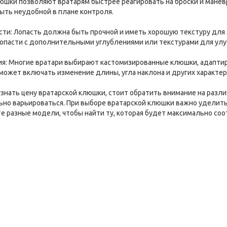
клюшки позволяют вратарям быстрее реагировать на броски и мане
ть неудобной в плане контроля.
асти: Лопасть должна быть прочной и иметь хорошую текстуру для
опасти с дополнительными углублениями или текстурами для улу
ция: Многие вратари выбирают кастомизированные клюшки, адапт
 может включать изменение длины, угла наклона и других характер
узнать цену вратарской клюшки, стоит обратить внимание на разл
но варьироваться. При выборе вратарской клюшки важно уделить 
те разные модели, чтобы найти ту, которая будет максимально со