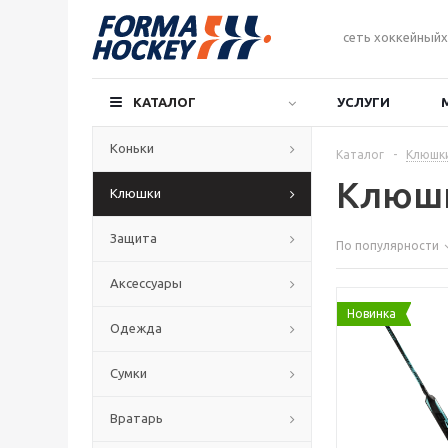
сеть хоккейныйх
КАТАЛОГ
УСЛУГИ
Коньки
Каталог
-
Клюшк
Клюшк
Клюшки
Защита
По популярности
Аксессуары
Новинка
Одежда
Сумки
Вратарь