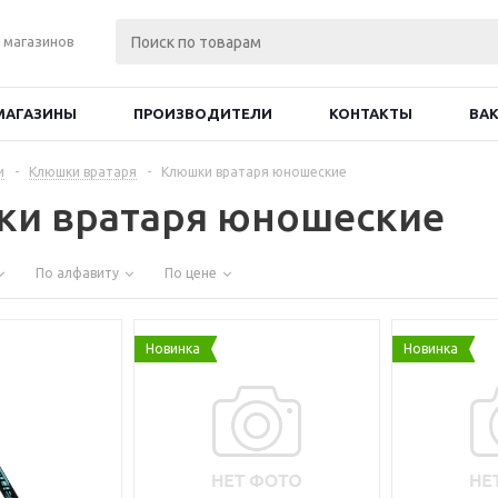
 магазинов
МАГАЗИНЫ
ПРОИЗВОДИТЕЛИ
КОНТАКТЫ
ВА
и
-
Клюшки вратаря
-
Клюшки вратаря юношеские
и вратаря юношеские
По алфавиту
По цене
Новинка
Новинка