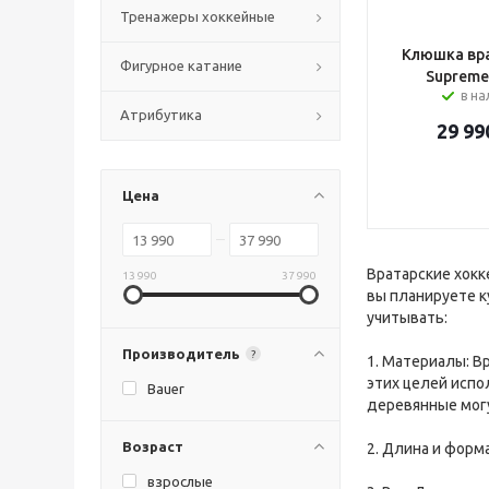
Тренажеры хоккейные
Клюшка вра
Фигурное катание
Supreme
в н
Атрибутика
29 99
Цена
Вратарские хокк
13 990
37 990
вы планируете к
учитывать:
Производитель
?
1. Материалы: В
этих целей испо
Bauer
деревянные мог
Возраст
2. Длина и форм
взрослые