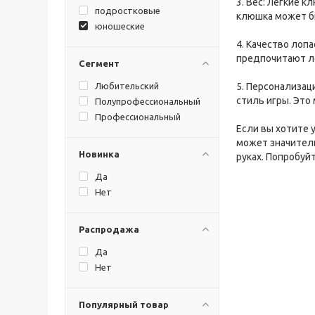
3. Вес: Легкие 
подростковые
клюшка может бы
юношеские
4. Качество лоп
предпочитают л
Сегмент
Любительский
5. Персонализа
стиль игры. Это
Полупрофессиональный
Профессиональный
Если вы хотите 
может значитель
Новинка
руках. Попробуй
Да
Нет
Распродажа
Да
Нет
Популярный товар