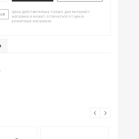
Цена действительна только для интернет-
ься
магазина и может отличаться от цен в
розничных магазинах
а
р