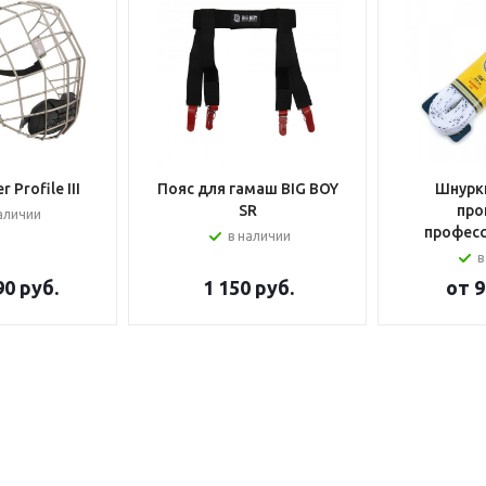
 Profile III
Пояс для гамаш BIG BOY
Шнурки
SR
про
аличии
профес
в наличии
в
90 руб.
1 150
руб.
от
9