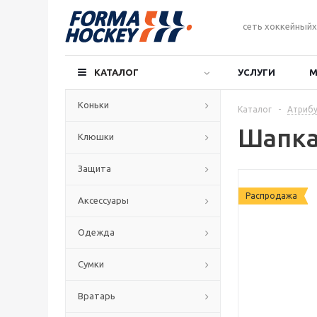
сеть хоккейныйх
КАТАЛОГ
УСЛУГИ
М
Коньки
Каталог
-
Атрибу
Шапка 
Клюшки
Защита
Распродажа
Аксессуары
Одежда
Сумки
Вратарь