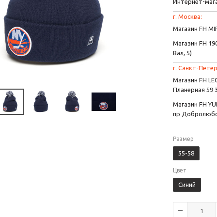
Интернет-маг
г. Москва:
Магазин FH MIR
Магазин FH 190
Вал, 5)
г. Санкт-Петер
Магазин FH L
Планерная 59 
Магазин FH YU
пр Добролюбо
Размер
55-58
Цвет
Синий