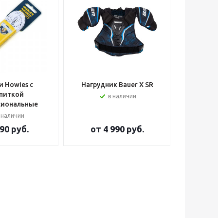
 Howies с
Нагрудник Bauer X SR
Шлем вра
питкой
в наличии
сиональные
 наличии
90 руб.
от
4 990 руб.
от
2