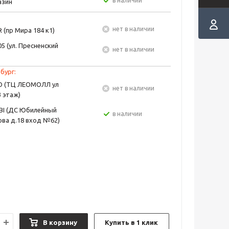
в наличии
азин
Нет в наличии
 (пр Мира 184 к1)
5 (ул. Пресненский
Нет в наличии
бург:
EO (ТЦ ЛЕОМОЛЛ ул
Нет в наличии
3 этаж)
BI (ДС Юбилейный
в наличии
ва д.18 вход №62)
В корзину
Купить в 1 клик