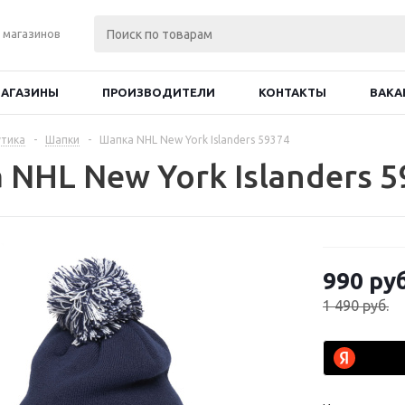
 магазинов
АГАЗИНЫ
ПРОИЗВОДИТЕЛИ
КОНТАКТЫ
ВАКА
тика
-
Шапки
-
Шапка NHL New York Islanders 59374
NHL New York Islanders 5
990
руб
1 490
руб.