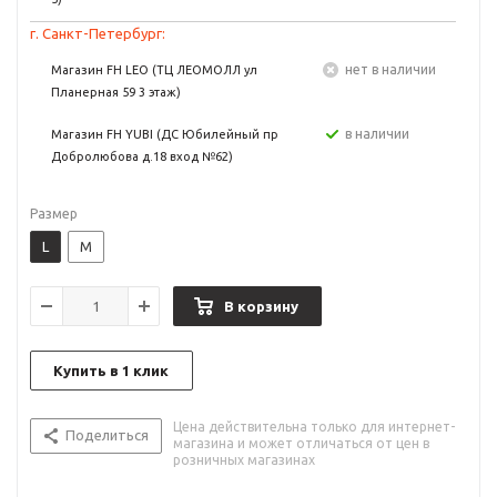
г. Санкт-Петербург:
Нет в наличии
Магазин FH LEO (ТЦ ЛЕОМОЛЛ ул
Планерная 59 3 этаж)
в наличии
Магазин FH YUBI (ДС Юбилейный пр
Добролюбова д.18 вход №62)
Размер
L
M
В корзину
Купить в 1 клик
Цена действительна только для интернет-
Поделиться
магазина и может отличаться от цен в
розничных магазинах