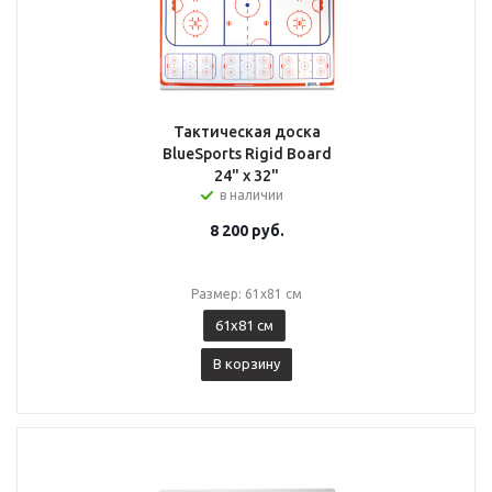
Тактическая доска
BlueSports Rigid Board
24" x 32"
в наличии
8 200
руб.
Размер: 61x81 см
61x81 см
В корзину