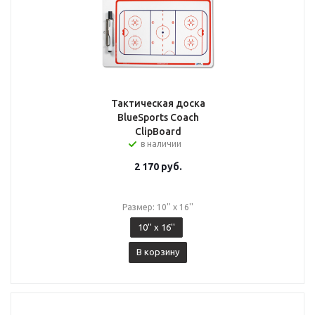
Тактическая доска
BlueSports Coach
ClipBoard
в наличии
2 170
руб.
Размер: 10'' x 16''
10'' x 16''
В корзину