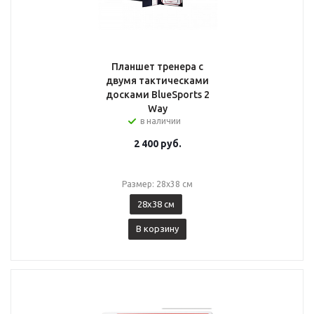
Планшет тренера с
двумя тактическами
досками BlueSports 2
Way
в наличии
2 400
руб.
Размер: 28х38 см
28х38 см
В корзину