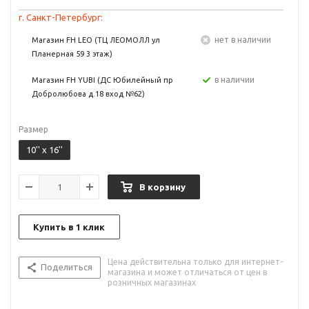
г. Санкт-Петербург:
Нет в наличии
Магазин FH LEO (ТЦ ЛЕОМОЛЛ ул
Планерная 59 3 этаж)
в наличии
Магазин FH YUBI (ДС Юбилейный пр
Добролюбова д.18 вход №62)
Размер
10'' x 16''
В корзину
Купить в 1 клик
Цена действительна только для интернет-
Поделиться
магазина и может отличаться от цен в
розничных магазинах