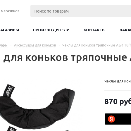
 магазинов
АГАЗИНЫ
ПРОИЗВОДИТЕЛИ
КОНТАКТЫ
ВАКА
уары
-
Аксессуары для коньков
-
Чехлы для коньков тряпочные A&R Tuff
 для коньков тряпочные A
Чехлы для кон
870
руб