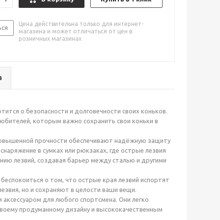
Цена действительна только для интернет-
ься
магазина и может отличаться от цен в
розничных магазинах
а
отится о безопасности и долговечности своих коньков.
юбителей, которым важно сохранить свои коньки в
 повышенной прочности обеспечивают надёжную защиту
снаряжение в сумках или рюкзаках, где острые лезвия
нию лезвий, создавая барьер между сталью и другими
 беспокоиться о том, что острые края лезвий испортят
езвия, но и сохраняют в целости ваши вещи.
 аксессуаром для любого спортсмена. Они легко
своему продуманному дизайну и высококачественным