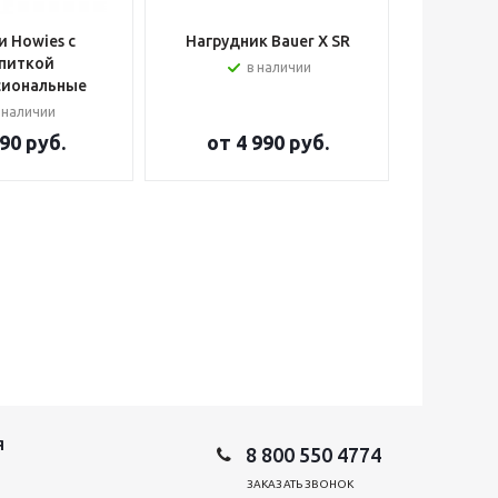
 Howies с
Нагрудник Bauer X SR
Шлем вра
питкой
в наличии
сиональные
 наличии
90 руб.
от
4 990 руб.
от
2
Я
8 800 550 4774
ЗАКАЗАТЬ ЗВОНОК