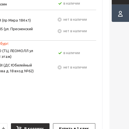
в наличии
азин
Нет в наличии
 (пр Мира 184 к1)
5 (ул. Пресненский
Нет в наличии
бург:
EO (ТЦ ЛЕОМОЛЛ ул
в наличии
3 этаж)
BI (ДС Юбилейный
Нет в наличии
ва д.18 вход №62)
В корзину
Купить в 1 клик