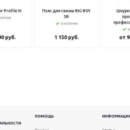
 Profile III
Пояс для гамаш BIG BOY
Шнурки
SR
про
аличии
профес
в наличии
в
90 руб.
1 150
руб.
от
9
ПОМОЩЬ
ИНФОРМАЦИ
ЯЛЬНОСТИ