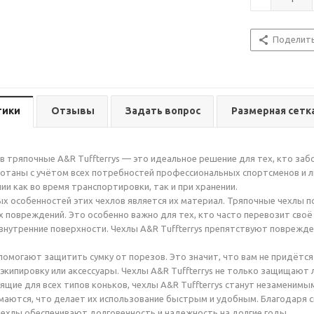
Поделит
тики
Отзывы
Задать вопрос
Размерная сетк
в тряпочные A&R Tuffterrys — это идеальное решение для тех, кто заб
отаны с учётом всех потребностей профессиональных спортсменов и л
ии как во время транспортировки, так и при хранении.
х особенностей этих чехлов является их материал. Тряпочные чехлы
х повреждений. Это особенно важно для тех, кто часто перевозит своё 
внутренние поверхности. Чехлы A&R Tuffterrys препятствуют поврежде
помогают защитить сумку от порезов. Это значит, что вам не придётся
экипировку или аксессуары. Чехлы A&R Tuffterrys не только защищают л
щие для всех типов коньков, чехлы A&R Tuffterrys станут незаменимым
маются, что делает их использование быстрым и удобным. Благодаря 
чехлы обеспечивают долговечность и надежность на долгие годы.