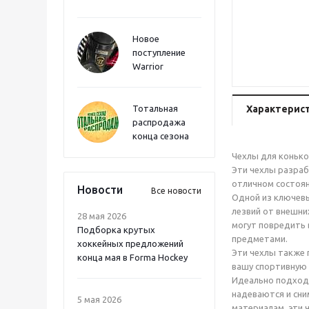
Новое
поступление
Warrior
Тотальная
Характерис
распродажа
конца сезона
Чехлы для конько
Эти чехлы разраб
отличном состоян
Новости
Все новости
Одной из ключевы
лезвий от внешни
28 мая 2026
могут повредить 
Подборка крутых
предметами.
хоккейных предложений
Эти чехлы также 
конца мая в Forma Hockey
вашу спортивную 
Идеально подходя
надеваются и сни
5 мая 2026
материалам, эти 