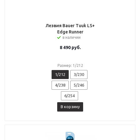
Лезвия Bauer Tuuk LS+
Edge Runner
в наличии
8 490
руб.
Размер: 1/212
1/212
3/230
4/238
5/246
6/254
В корзину