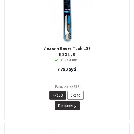
Лезвия Bauer Tuuk LS2
EDGE JR
в наличии
7 790
руб.
Размер: 4/238
4/238
5/246
В корзину