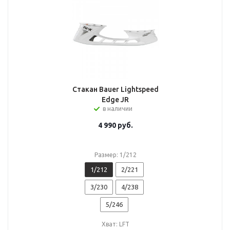
Стакан Bauer Lightspeed
Edge JR
в наличии
4 990
руб.
Размер: 1/212
1/212
2/221
3/230
4/238
5/246
Хват: LFT