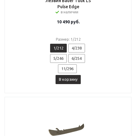
Лезвия Bauer Tuuk LS
Pulse Edge
в наличии
10 490
руб.
Размер: 1/212
1/212
4/238
5/246
6/254
11/296
В корзину