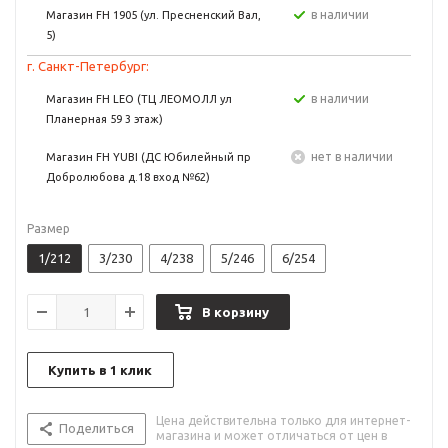
в наличии
Магазин FH 1905 (ул. Пресненский Вал,
5)
г. Санкт-Петербург:
в наличии
Магазин FH LEO (ТЦ ЛЕОМОЛЛ ул
Планерная 59 3 этаж)
Нет в наличии
Магазин FH YUBI (ДС Юбилейный пр
Добролюбова д.18 вход №62)
Размер
1/212
3/230
4/238
5/246
6/254
В корзину
Купить в 1 клик
Цена действительна только для интернет-
Поделиться
магазина и может отличаться от цен в