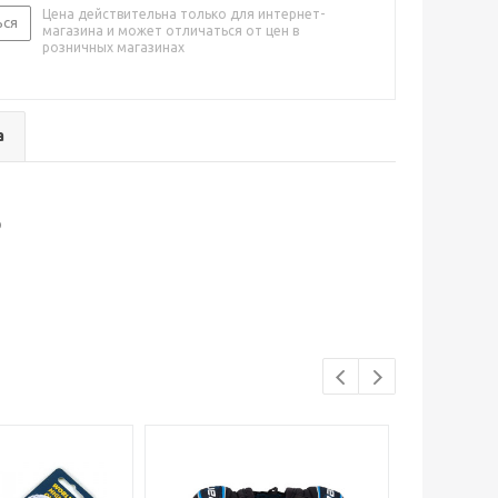
Цена действительна только для интернет-
ься
магазина и может отличаться от цен в
розничных магазинах
а
р