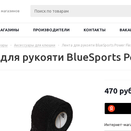
 магазинов
АГАЗИНЫ
ПРОИЗВОДИТЕЛИ
КОНТАКТЫ
ВАКА
уары
-
Аксессуары для клюшки
-
Лента для рукояти BlueSports Power Fle
для рукояти BlueSports P
470
руб
Интернет-маг