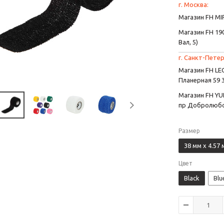
г. Москва:
Магазин FH MIR
Магазин FH 190
Вал, 5)
г. Санкт-Петер
Магазин FH L
Планерная 59 
Магазин FH YU
пр Добролюбо
Размер
38 мм x 4.57 
Цвет
Black
Blu