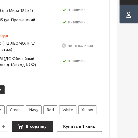
в наличии
 (пр Мира 184 к1)
5 (ул. Пресненский
в наличии
бург:
EO (ТЦ ЛЕОМОЛЛ ул
Нет в наличии
3 этаж)
BI (ДС Юбилейный
в наличии
ва д.18 вход №62)
м
e
Green
Navy
Red
White
Yellow
В корзину
Купить в 1 клик