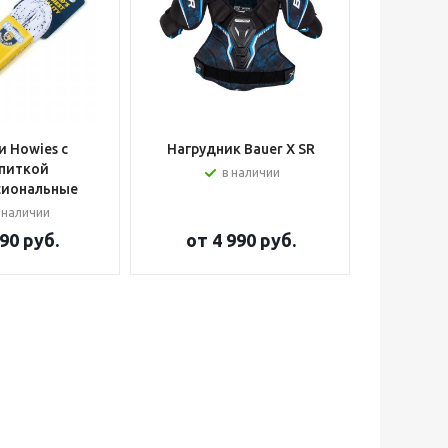
 Howies с
Нагрудник Bauer X SR
Шлем вра
питкой
в наличии
сиональные
 наличии
90 руб.
от
4 990 руб.
от
2