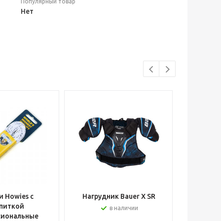
Популярный товар
Нет
 Howies с
Нагрудник Bauer X SR
Шлем вра
питкой
в наличии
сиональные