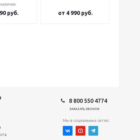
 наличии
90 руб.
от
4 990 руб.
от
2
Я
8 800 550 4774
ЗАКАЗАТЬ ЗВОНОК
Мы в социальных сетях:
и
рта