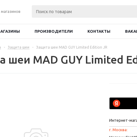
 магазинов
АГАЗИНЫ
ПРОИЗВОДИТЕЛИ
КОНТАКТЫ
ВАКА
а
-
Защита шеи
-
Защита шеи MAD GUY Limited Edition JR
а шеи MAD GUY Limited Ed
Интернет-маг
г. Москва: