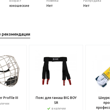
Возраст
Новинка
Распродажа
юношеские
Нет
Нет
е рекомендации
 Profile III
Пояс для гамаш BIG BOY
Шнурки
SR
про
аличии
профес
в наличии