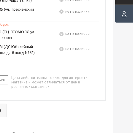
 (пр Мира 184 к1)
5 (ул. Пресненский
Нет в наличии
бург:
EO (ТЦ ЛЕОМОЛЛ ул
Нет в наличии
3 этаж)
BI (ДС Юбилейный
Нет в наличии
ва д.18 вход №62)
Цена действительна только для интернет-
ься
магазина и может отличаться от цен в
розничных магазинах
а