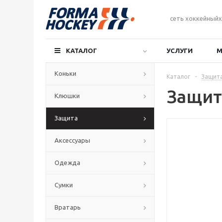
сеть хоккейныйх
КАТАЛОГ
УСЛУГИ
М
Коньки
Каталог
-
Защит
Защит
Клюшки
Защита
Аксессуары
Одежда
Сумки
Вратарь