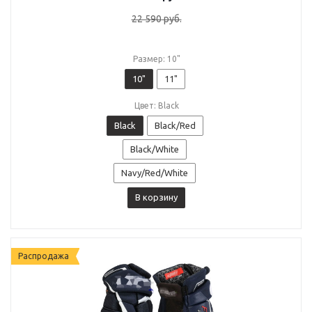
22 590
руб.
Размер: 10"
10"
11"
Цвет: Black
Black
Black/Red
Black/White
Navy/Red/White
В корзину
Распродажа