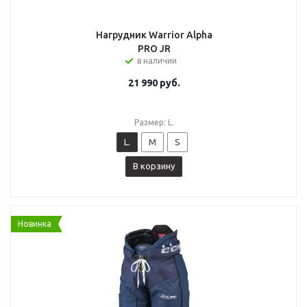
Нагрудник Warrior Alpha
PRO JR
в наличии
21 990
руб.
Размер: L.
L.
M
S
В корзину
Новинка