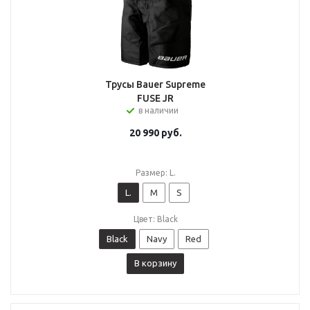
Трусы Bauer Supreme
FUSE JR
в наличии
20 990
руб.
Размер: L.
L.
M
S
Цвет: Black
Black
Navy
Red
В корзину