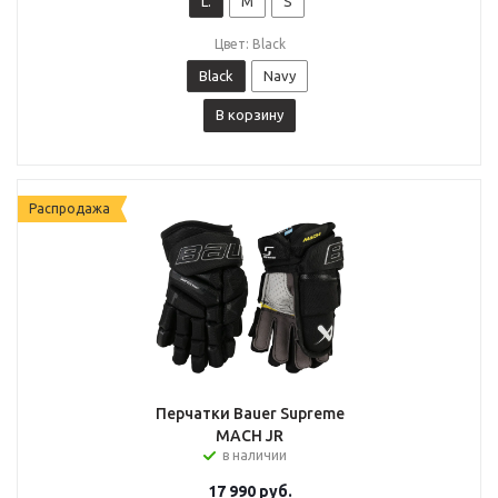
L.
M
S
Цвет: Black
Black
Navy
В корзину
Распродажа
Перчатки Bauer Supreme
MACH JR
в наличии
17 990
руб.