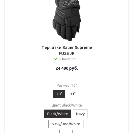
Перчатки Bauer Supreme
FUSE JR
в наличии
24 490
руб.
Размер: 10"
10"
11"
Цвет: Black/White
Black/White
Navy
Navy/Red/White