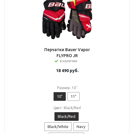
Перчатки Bauer Vapor
FLYPRO JR
в наличии
18 490
руб.
Размер: 10"
10"
11"
Цвет: Black/Red
Black/Red
Black/White
Navy