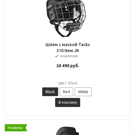
Шлем с маской Tacks
310 New JR
в наличии
26 490
руб.
Цвет: Black
Black
Red
White
В корзину
Новинка