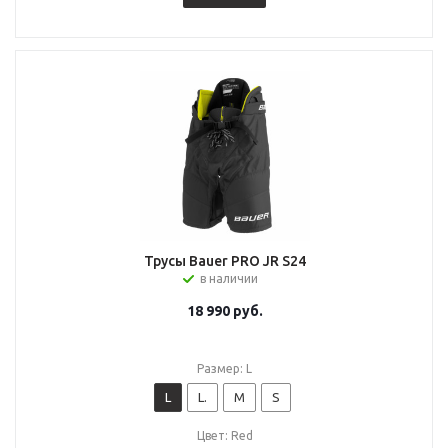
Трусы Bauer PRO JR S24
в наличии
18 990
руб.
Размер: L
L
L.
M
S
Цвет: Red