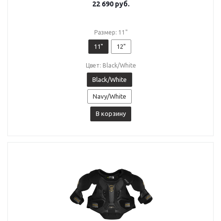
22 690
руб.
Размер: 11"
11"
12"
Цвет: Black/White
Black/White
Navy/White
В корзину