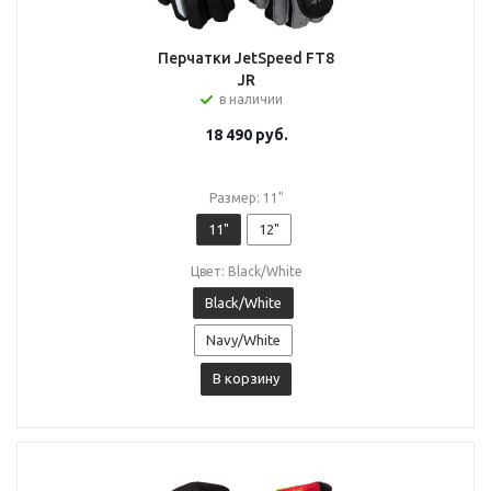
Перчатки JetSpeed FT8
JR
в наличии
18 490
руб.
Размер: 11"
11"
12"
Цвет: Black/White
Black/White
Navy/White
В корзину