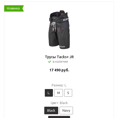
Новинка
Трусы Tacks+ JR
в наличии
17 490
руб.
Размер: L.
L.
M
S
Цвет: Black
Black
Navy