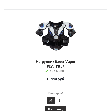
Нагрудник Bauer Vapor
FLYLITE JR
в наличии
19 990
руб.
Размер: M
M
S
В корзину