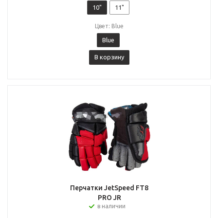
10"
11"
Цвет: Blue
Blue
В корзину
Перчатки JetSpeed FT8
PRO JR
в наличии