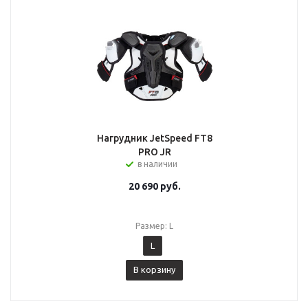
Нагрудник JetSpeed FT8
PRO JR
в наличии
20 690
руб.
Размер: L
L
В корзину