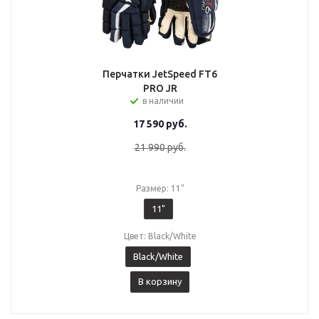
Перчатки JetSpeed FT6
PRO JR
в наличии
17 590
руб.
21 990
руб.
Размер: 11"
11"
Цвет: Black/White
Black/White
В корзину