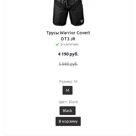
Трусы Warrior Covert
DT3 JR
в наличии
4 190
руб.
5 690
руб.
Размер: M
M
Цвет: Black
Black
В корзину