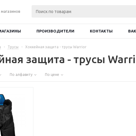
 магазинов
МАГАЗИНЫ
ПРОИЗВОДИТЕЛИ
КОНТАКТЫ
ВА
а
-
Трусы
-
Хоккейная защита - трусы Warrior
ная защита - трусы Warri
По алфавиту
По цене