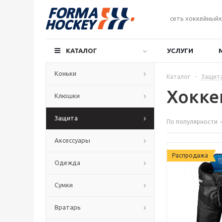
сеть хоккейныйх
КАТАЛОГ
УСЛУГИ
Коньки
Каталог
-
Защит
Хоккей
Клюшки
Защита
По популярности
Аксессуары
Распродажа
Одежда
Сумки
Вратарь