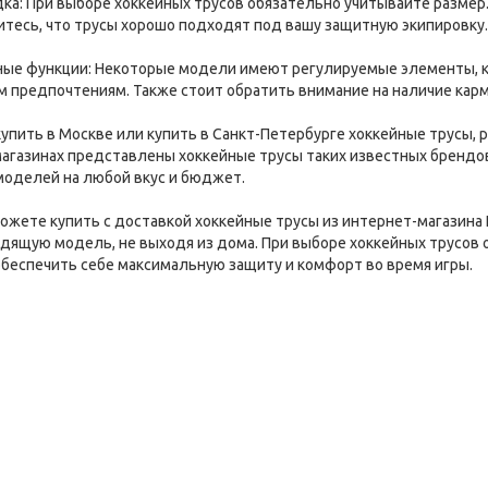
адка: При выборе хоккейных трусов обязательно учитывайте разме
тесь, что трусы хорошо подходят под вашу защитную экипировку.
ные функции: Некоторые модели имеют регулируемые элементы, к
 предпочтениям. Также стоит обратить внимание на наличие кар
купить в Москве или купить в Санкт-Петербурге хоккейные трусы
магазинах представлены хоккейные трусы таких известных брендов, 
моделей на любой вкус и бюджет.
можете купить с доставкой хоккейные трусы из интернет-магазин
дящую модель, не выходя из дома. При выборе хоккейных трусов
обеспечить себе максимальную защиту и комфорт во время игры.