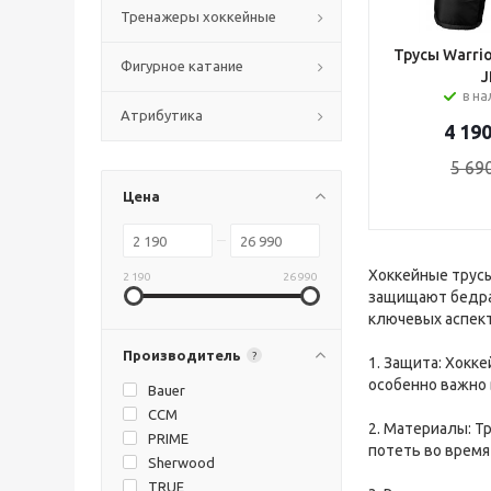
Тренажеры хоккейные
Трусы Warrio
Фигурное катание
J
в н
Атрибутика
4 19
5 69
Цена
Хоккейные трусы
2 190
26 990
защищают бедра 
ключевых аспект
Производитель
?
1. Защита: Хокк
особенно важно 
Bauer
CCM
2. Материалы: Т
PRIME
потеть во время
Sherwood
TRUE