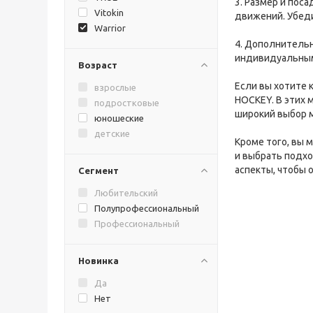
3. Размер и пос
Vitokin
движений. Убеди
Warrior
4. Дополнитель
индивидуальным
Возраст
Если вы хотите 
взрослые
HOCKEY. В этих 
подростковые
широкий выбор 
юношеские
детские
Кроме того, вы 
и выбрать подхо
аспекты, чтобы 
Сегмент
Любительский
Полупрофессиональный
Профессиональный
Новинка
Да
Нет