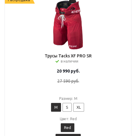
Трусы Tacks XF PRO SR
в наличии
20 990
руб.
27 590
руб.
Размер: M
M
S
XL
Цвет: Red
Red