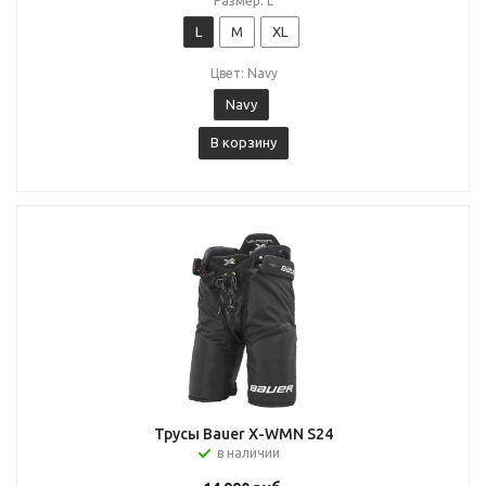
Размер: L
L
M
XL
Цвет: Navy
Navy
В корзину
Трусы Bauer X-WMN S24
в наличии