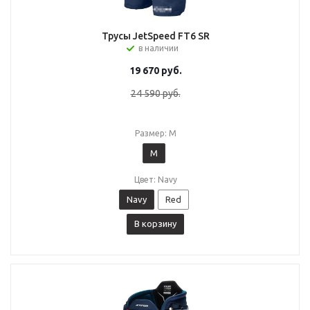
Трусы JetSpeed FT6 SR
в наличии
19 670
руб.
24 590
руб.
Размер: M
M
Цвет: Navy
Navy
Red
В корзину