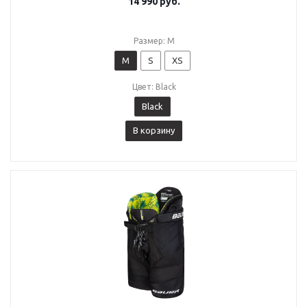
14 990
руб.
Размер: M
M
S
XS
Цвет: Black
Black
В корзину