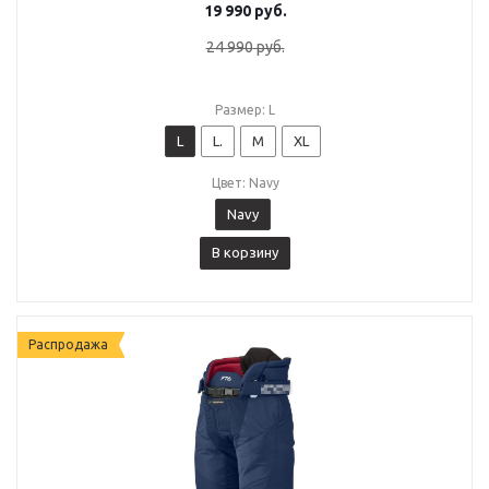
19 990
руб.
24 990
руб.
Размер: L
L
L.
M
XL
Цвет: Navy
Navy
В корзину
Распродажа