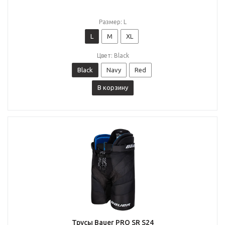
Размер: L
L
M
XL
Цвет: Black
Black
Navy
Red
В корзину
Трусы Bauer PRO SR S24