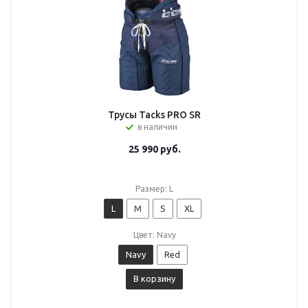
Трусы Tacks PRO SR
в наличии
25 990
руб.
Размер: L
L
M
S
XL
Цвет: Navy
Navy
Red
В корзину