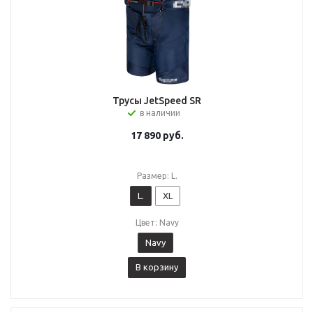
Трусы JetSpeed SR
в наличии
17 890
руб.
Размер: L.
L.
XL
Цвет: Navy
Navy
В корзину