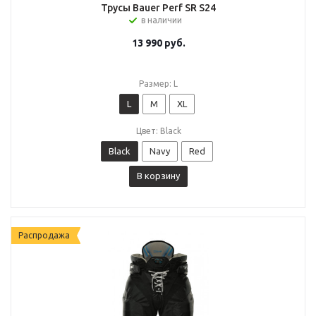
Трусы Bauer Perf SR S24
в наличии
13 990
руб.
Размер: L
L
M
XL
Цвет: Black
Black
Navy
Red
В корзину
Распродажа