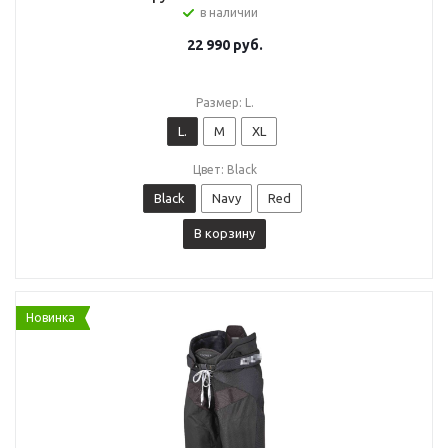
в наличии
22 990
руб.
Размер: L.
L.
M
XL
Цвет: Black
Black
Navy
Red
В корзину
Новинка