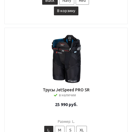
Black
Navy
Red
В корзину
Трусы JetSpeed PRO SR
в наличии
25 990
руб.
Размер: L.
L.
M
S
XL