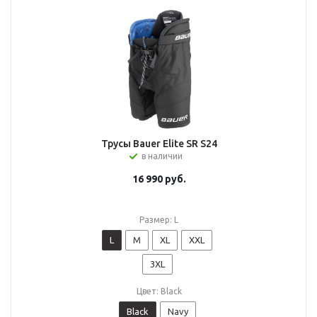
Трусы Bauer Elite SR S24
в наличии
16 990
руб.
Размер: L
L
M
XL
XXL
3XL
Цвет: Black
Black
Navy