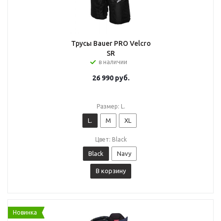
Трусы Bauer PRO Velcro
SR
в наличии
26 990
руб.
Размер: L.
L.
M
XL
Цвет: Black
Black
Navy
В корзину
Новинка