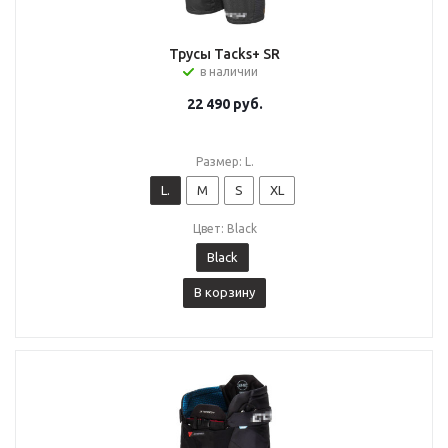
Трусы Tacks+ SR
в наличии
22 490
руб.
Размер: L.
L.
M
S
XL
Цвет: Black
Black
В корзину