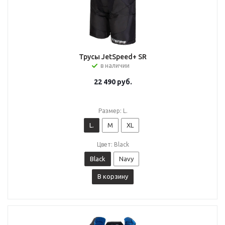
Трусы JetSpeed+ SR
в наличии
22 490
руб.
Размер: L.
L.
M
XL
Цвет: Black
Black
Navy
В корзину