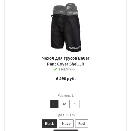
Чехол для трусов Bauer
Pant Cover Shell JR
в наличии
6 490
руб.
Размер: L
L
M
S
Цвет: Black
Black
Navy
Red