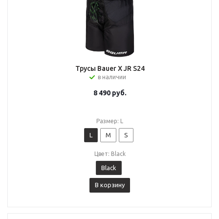
Трусы Bauer X JR S24
в наличии
8 490
руб.
Размер: L
L
M
S
Цвет: Black
Black
В корзину