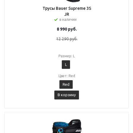
Трусы Bauer Supreme 3S
JR
в наличии
8 990
руб.
12 290
руб.
Размер: L
L
Цвет: Red
Red
В корзину