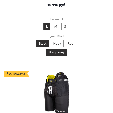
10 990
руб.
Размер: L
L
M
S
Цвет: Black
Black
Navy
Red
В корзину
Распродажа