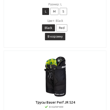
Размер: L
L
M
S
Цвет: Black
Black
Red
В корзину
Трусы Bauer Perf JR S24
в наличии