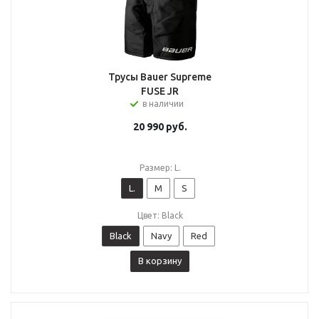
Трусы Bauer Supreme
FUSE JR
в наличии
20 990
руб.
Размер: L.
L.
M
S
Цвет: Black
Black
Navy
Red
В корзину