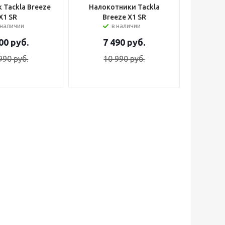
 Tackla Breeze
Налокотники Tackla
X1 SR
Breeze X1 SR
 наличии
в наличии
00
руб.
7 490
руб.
990
руб.
10 990
руб.