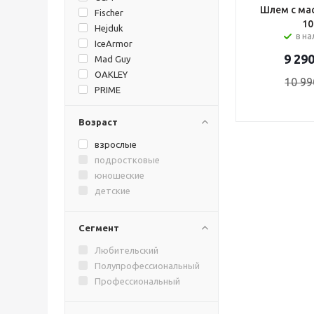
Шлем с мас
Fischer
10
Hejduk
в н
IceArmor
9 29
Mad Guy
OAKLEY
10 99
PRIME
Reebok
Sherwood
Возраст
STAILL
взрослые
Tackla
подростковые
TRUE
юношеские
VIKKELA
детские
Vitokin
Warrior
Сегмент
Любительский
Полупрофессиональный
Профессиональный