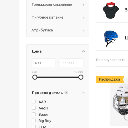
Тренажеры хоккейные
З
Фигурное катание
Атрибутика
Ш
Цена
По популярности
490
55 990
Распродажа
Производитель
?
A&R
Aegis
Bauer
Big Boy
CCM