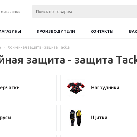
 магазинов
МАГАЗИНЫ
ПРОИЗВОДИТЕЛИ
КОНТАКТЫ
ВА
а
-
Хоккейная защита - защита Tackla
йная защита - защита Tac
ерчатки
Нагрудники
русы
Щитки