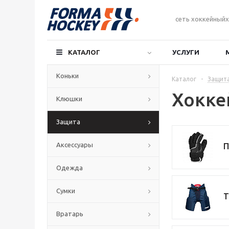
сеть хоккейныйх
КАТАЛОГ
УСЛУГИ
Коньки
Каталог
-
Защит
Хокке
Клюшки
Защита
Аксессуары
П
Одежда
Сумки
Т
Вратарь