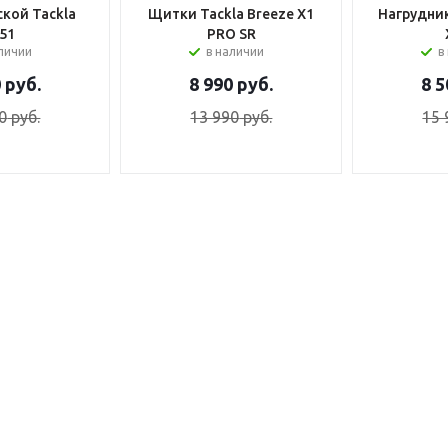
кой Tackla
Щитки Tackla Breeze X1
Нагрудник
51
PRO SR
аличии
в наличии
в
0
руб.
8 990
руб.
8 5
0
руб.
13 990
руб.
15 