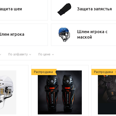
ащита шеи
Защита запястья
Шлем игрока с
лем игрока
маской
По алфавиту
По цене
Распродажа
Распродажа