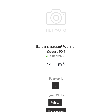
Шлем с маской Warrior
Covert PX2
в наличии
12 990
руб.
Размер: L
L
Цвет: White
White
В корзину