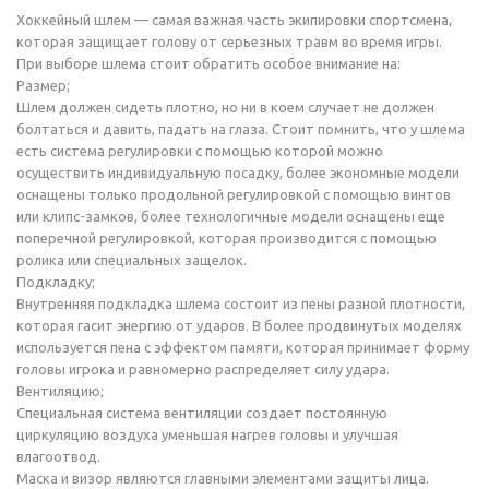
Хоккейный шлем — самая важная часть экипировки спортсмена,
которая защищает голову от серьезных травм во время игры.
При выборе шлема стоит обратить особое внимание на:
Размер;
Шлем должен сидеть плотно, но ни в коем случает не должен
болтаться и давить, падать на глаза. Стоит помнить, что у шлема
есть система регулировки с помощью которой можно
осуществить индивидуальную посадку, более экономные модели
оснащены только продольной регулировкой с помощью винтов
или клипс-замков, более технологичные модели оснащены еще
поперечной регулировкой, которая производится с помощью
ролика или специальных защелок.
Подкладку;
Внутренняя подкладка шлема состоит из пены разной плотности,
которая гасит энергию от ударов. В более продвинутых моделях
используется пена с эффектом памяти, которая принимает форму
головы игрока и равномерно распределяет силу удара.
Вентиляцию;
Специальная система вентиляции создает постоянную
циркуляцию воздуха уменьшая нагрев головы и улучшая
влагоотвод.
Маска и визор являются главными элементами защиты лица.