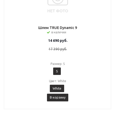
Шлем TRUE Dynamic 9
в наличии
14 690
руб.
17 390
руб.
Размер: S
S
Цвет: White
White
В корзину