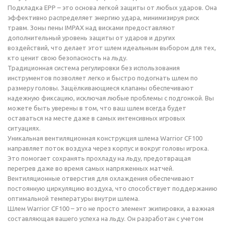
Подкладка EPP – это основа легкой защиты от любых ударов. Она
эффективно распределяет энергию удара, минимизируя риск
травм. Зоны пены IMPAX над висками предоставляют
дополнительный уровень защиты от ударов и других
воздействий, что делает этот шлем идеальным выбором для тех,
кто ценит свою безопасность на льду.
Традиционная система регулировки без использования
инструментов позволяет легко и быстро подогнать шлем по
размеру головы. Защёлкивающиеся клапаны обеспечивают
надежную фиксацию, исключая любые проблемы с подгонкой. Вы
можете быть уверены в том, что ваш шлем всегда будет
оставаться на месте даже в самых интенсивных игровых
ситуациях.
Уникальная вентиляционная конструкция шлема Warrior CF100
направляет поток воздуха через корпус и вокруг головы игрока.
Это помогает сохранять прохладу на льду, предотвращая
перегрев даже во время самых напряженных матчей.
Вентиляционные отверстия для охлаждения обеспечивают
постоянную циркуляцию воздуха, что способствует поддержанию
оптимальной температуры внутри шлема.
Шлем Warrior CF100 – это не просто элемент экипировки, а важная
составляющая вашего успеха на льду. Он разработан с учетом