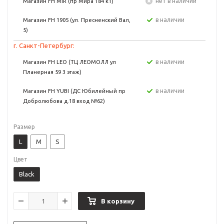
Нет в наличии
Магазин FH MIR (пр Мира 184 к1)
в наличии
Магазин FH 1905 (ул. Пресненский Вал,
5)
г. Санкт-Петербург:
в наличии
Магазин FH LEO (ТЦ ЛЕОМОЛЛ ул
Планерная 59 3 этаж)
в наличии
Магазин FH YUBI (ДС Юбилейный пр
Добролюбова д.18 вход №62)
Размер
L
M
S
Цвет
Black
В корзину