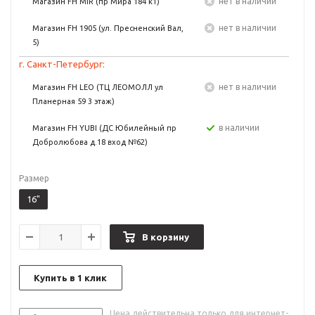
Нет в наличии
Магазин FH MIR (пр Мира 184 к1)
Нет в наличии
Магазин FH 1905 (ул. Пресненский Вал,
5)
г. Санкт-Петербург:
Нет в наличии
Магазин FH LEO (ТЦ ЛЕОМОЛЛ ул
Планерная 59 3 этаж)
в наличии
Магазин FH YUBI (ДС Юбилейный пр
Добролюбова д.18 вход №62)
Размер
16"
В корзину
Купить в 1 клик
Цена действительна только для интернет-