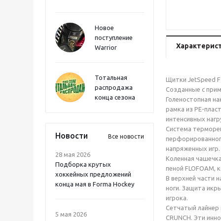
Новое
поступление
Характерис
Warrior
Тотальная
Щитки JetSpeed F
распродажа
Созданные с прим
конца сезона
Голеностопная на
рамка из PE-плас
интенсивных нагру
Система терморег
Новости
Все новости
перфорированног
напряженных игр.
28 мая 2026
Коленная чашечка
Подборка крутых
пеной FLOFOAM, к
хоккейных предложений
В верхней части 
конца мая в Forma Hockey
ноги. Защита икр
игрока.
Сетчатый лайнер 
5 мая 2026
CRUNCH. Эти инно