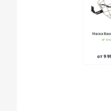
Маска Bauer
в н
от
9 9