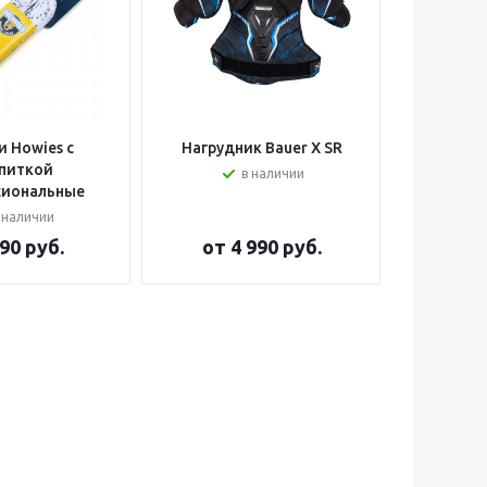
 Howies с
Нагрудник Bauer X SR
Шлем вра
питкой
в наличии
сиональные
 наличии
90 руб.
от
4 990 руб.
от
2