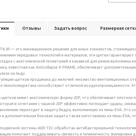
тики
Отзывы
Задать вопрос
Размерная сетк
T8 JR — это инновационное решение для юных хоккеистов, стремящихся
енением передовых технологий и материалов, эти щитки гарантируют
кладка с анатомической геометрией и канавкой для ремня выполнена из
тика, известная как Anticollapse X-FRAME, обеспечивает дополнительну
зках на льду.
уляции щитков продумана до мелочей: множество вентиляционных отве
о пенополиуретана способствуют отличной воздухопроницаемости. Эт
 щитков имеет анатомическую форму JDP, что обеспечивает плотное п
оторая в сочетании с чашкой JDP эффективно поглощает удары, снижая
наколенник переходит в защиту бедра, выполненную из пены EVA. Это с
ы и дополнительная боковая защита также изготовлены из пены EVA, ч
подвесной системы AER-TEC обработан антибактериальной технологией
вации помогают поддерживать свежесть и гигиеничность экипировки д