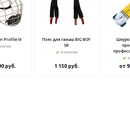
 Profile III
Пояс для гамаш BIG BOY
Шнурки
SR
про
аличии
профес
в наличии
в
90 руб.
1 150
руб.
от
9