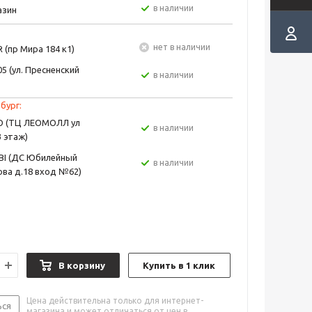
в наличии
азин
Нет в наличии
 (пр Мира 184 к1)
5 (ул. Пресненский
в наличии
бург:
EO (ТЦ ЛЕОМОЛЛ ул
в наличии
3 этаж)
BI (ДС Юбилейный
в наличии
ва д.18 вход №62)
В корзину
Купить в 1 клик
Цена действительна только для интернет-
ься
магазина и может отличаться от цен в