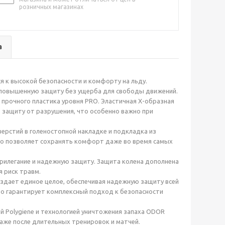
розничных магазинах
а
 к высокой безопасности и комфорту на льду.
 повышенную защиту без ущерба для свободы движений.
 прочного пластика уровня PRO. Эластичная X-образная
ю защиту от разрушения, что особенно важно при
рстий в голеностопной накладке и подкладка из
о позволяет сохранять комфорт даже во время самых
рилегание и надежную защиту. Защита колена дополнена
 риск травм.
оздает единое целое, обеспечивая надежную защиту всей
то гарантирует комплексный подход к безопасности
 Polygiene и технологией уничтожения запаха ODOR
аже после длительных тренировок и матчей.