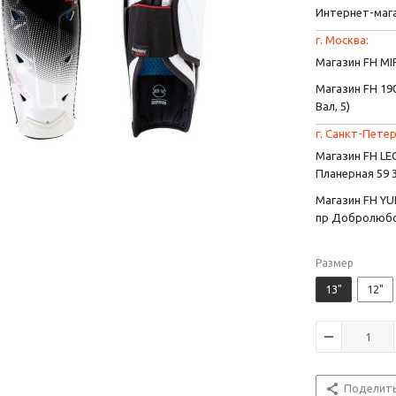
Интернет-маг
г. Москва:
Магазин FH MIR
Магазин FH 190
Вал, 5)
г. Санкт-Петер
Магазин FH L
Планерная 59 
Магазин FH YU
пр Добролюбо
Размер
13"
12"
Поделит