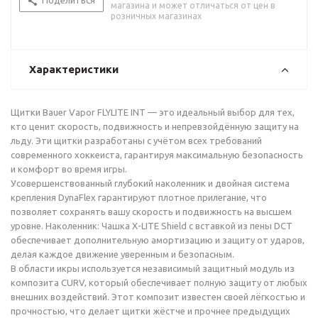
Поделиться
магазина и может отличаться от цен в
розничных магазинах
Характеристики
Щитки Bauer Vapor FLYLITE INT — это идеальный выбор для тех,
кто ценит скорость, подвижность и непревзойдённую защиту на
льду. Эти щитки разработаны с учётом всех требований
современного хоккеиста, гарантируя максимальную безопасность
и комфорт во время игры.
Усовершенствованный глубокий наколенник и двойная система
крепления DynaFlex гарантируют плотное прилегание, что
позволяет сохранять вашу скорость и подвижность на высшем
уровне. Наколенник: Чашка X-LITE Shield с вставкой из пены DCT
обеспечивает дополнительную амортизацию и защиту от ударов,
делая каждое движение уверенным и безопасным.
В области икры используется независимый защитный модуль из
композита CURV, который обеспечивает полную защиту от любых
внешних воздействий. Этот композит известен своей лёгкостью и
прочностью, что делает щитки жёстче и прочнее предыдущих