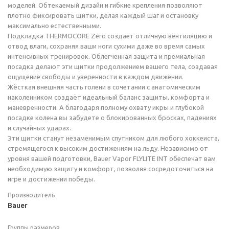
моделей. Обтекаемый дизайн и гибкие крепления позволяют
плотно фиксировать щитки, делая каждый шаг и остановку
максимально естественными.
Подкладка THERMOCORE Zero создает отличную вентиляцию и
отвод влаги, сохраняя ваши ноги сухими даже во время самых
интенсивных тренировок. Облегченная защита и премиальная
посадка делают эти щитки продолжением вашего тела, создавая
ощущение свободы и уверенности в каждом движении.
Жёсткая внешняя часть голени в сочетании с анатомическим
наколенником создаёт идеальный баланс защиты, комфорта и
маневренности. А благодаря полному охвату икры и глубокой
посадке колена вы забудете о блокированных бросках, падениях
и случайных ударах.
Эти щитки станут незаменимым спутником для любого хоккеиста,
стремящегося к высоким достижениям на льду. Независимо от
уровня вашей подготовки, Bauer Vapor FLYLITE INT обеспечат вам
необходимую защиту и комфорт, позволяя сосредоточиться на
игре и достижении победы.
Производитель
Bauer
Группы размеров