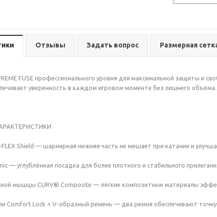
тики
Отзывы
Задать вопрос
Размерная сетк
REME FUSE профессионального уровня для максимальной защиты и св
печивает уверенность в каждом игровом моменте без лишнего объёма.
ХАРАКТЕРИСТИКИ
-FLEX Shield — шарнирная нижняя часть не мешает при катании и улучша
mic — углублённая посадка для более плотного и стабильного прилегани
жной мышцы CURV® Composite — лёгкие композитные материалы эффе
ии Comfort Lock + V-образный ремень — два ремня обеспечивают точн