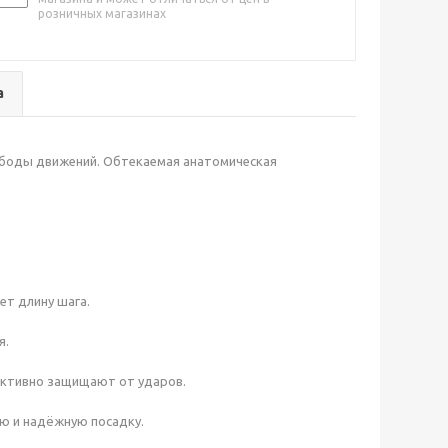
розничных магазинах
а
ободы движений. Обтекаемая анатомическая
ет длину шага.
я.
ктивно защищают от ударов.
ую и надёжную посадку.