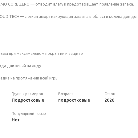
RMO CORE ZERO — отводит влагу и предотвращает появление запаха.
LOUD TECH — лёгкая амортизирующая защита в области колена для до
бъём при максимальном покрытии и защите
бода движений на льду
адка на протяжении всей игры
Группы размеров
Возраст
Сезон
Подростковые
подростковые
2026
Популярный товар
Нет