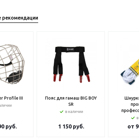
е рекомендации
 Profile III
Пояс для гамаш BIG BOY
Шнурки
SR
про
аличии
профес
в наличии
в
90 руб.
1 150
руб.
от
9