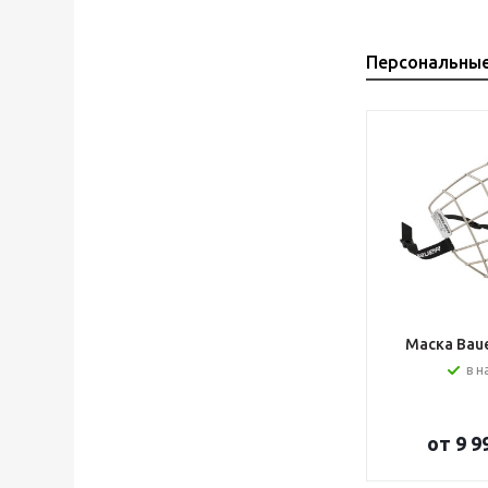
Персональны
Маска Bauer
в н
от
9 9