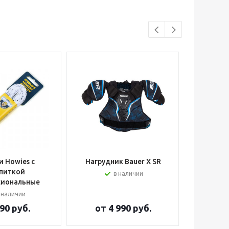
 Howies с
Нагрудник Bauer X SR
Шлем вра
питкой
в наличии
сиональные
 наличии
90 руб.
от
4 990 руб.
от
2