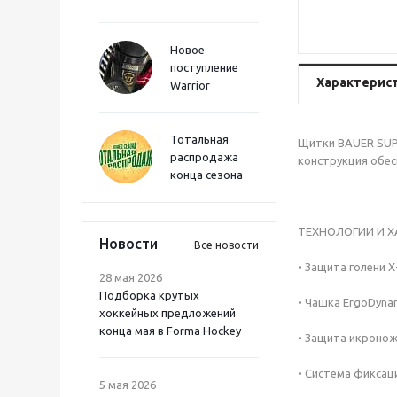
Новое
поступление
Характерис
Warrior
Тотальная
Щитки BAUER SUP
распродажа
конструкция обес
конца сезона
ТЕХНОЛОГИИ И 
Новости
Все новости
• Защита голени X
28 мая 2026
Подборка крутых
• Чашка ErgoDyna
хоккейных предложений
конца мая в Forma Hockey
• Защита икроно
• Система фиксац
5 мая 2026