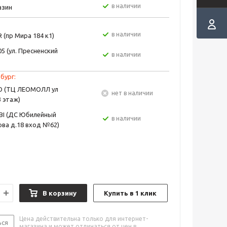
в наличии
азин
в наличии
 (пр Мира 184 к1)
5 (ул. Пресненский
в наличии
бург:
EO (ТЦ ЛЕОМОЛЛ ул
Нет в наличии
3 этаж)
BI (ДС Юбилейный
в наличии
ва д.18 вход №62)
В корзину
Купить в 1 клик
Цена действительна только для интернет-
ься
магазина и может отличаться от цен в